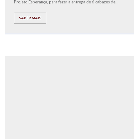
Projeto Esperança, para fazer a entrega de 6 cabazes de
Natal, que foram recolhidos ao longo da semana no nosso
Centro de Estudos a pessoas carenciadas.
SABER MAIS