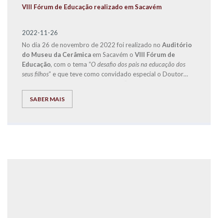
VIII Fórum de Educação realizado em Sacavém
2022-11-26
No dia 26 de novembro de 2022 foi realizado no
Auditório
do Museu da Cerâmica
em Sacavém o
VIII Fórum de
Educação
, com o tema “
O desafio dos pais na educação dos
seus filhos
” e que teve como convidado especial o Doutor
Jorge Rio Cardoso, autor dos livros “Pais à Beira de um
Ataque de Nervos”, “Este ano vais ser o melhor aluno, Bora
SABER MAIS
Lá!” e “Do Secundário à Universidade com Sucesso – ‘Bora
lá?”, acompanhado por um conjunto de ilustres oradores.