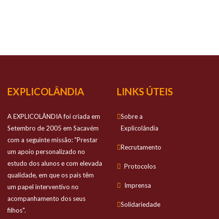
NOSSO
SUCESSO
Prestamos apoio personalizado no estudo
dos alunos e com elevada qualidade
EXPLICOLÂNDIA
LINKS ÚTEIS
A EXPLICOLÂNDIA foi criada em
Sobre a
Setembro de 2005 em Sacavém
Explicolândia
com a seguinte missão: "Prestar
Recrutamento
um apoio personalizado no
estudo dos alunos e com elevada
Protocolos
qualidade, em que os pais têm
Imprensa
um papel interventivo no
acompanhamento dos seus
Solidariedade
filhos".