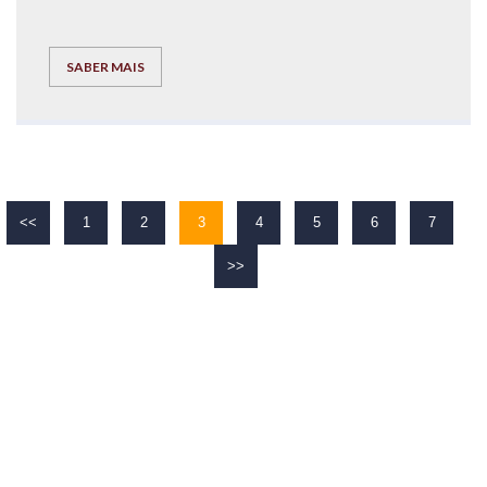
SABER MAIS
<<
1
2
3
4
5
6
7
>>
O TEU
SUCESSO
É O