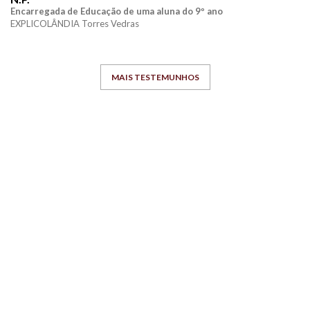
Encarregada de Educação de uma aluna do 9º ano
EXPLICOLÂNDIA Torres Vedras
MAIS TESTEMUNHOS
O TEU
SUCESSO
É O
NOSSO
SUCESSO
Prestamos apoio personalizado no estudo
dos alunos e com elevada qualidade