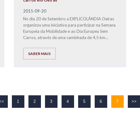
carros em Oeiras
2015-09-20
No dia 20 de Setembro a EXPLICOLÂNDIA Oeiras
organizou uma iniciativa para participar na Semana
Europeia da Mobilidade e ao Dia Europeu Sem
Carros, através de uma caminhada de 4,5 km
realizada pela Avenida Marginal entre Caxias e a
Praia da Torre.
SABER MAIS
<<
1
2
3
4
5
6
7
>>