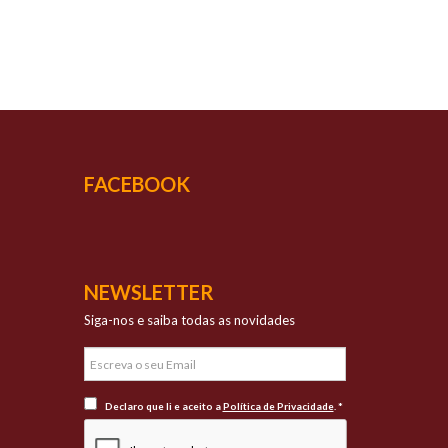
UCESSO
vada qualidade
FACEBOOK
NEWSLETTER
Siga-nos e saiba todas as novidades
Declaro que li e aceito a
Política de Privacidade
. *