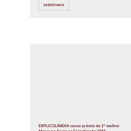
através da realização de iniciativas recreativas e
SABER MAIS
lúdico-pedagógicas para os nossos alunos.
EXPLICOLÂNDIA vence prémio de 2º melhor