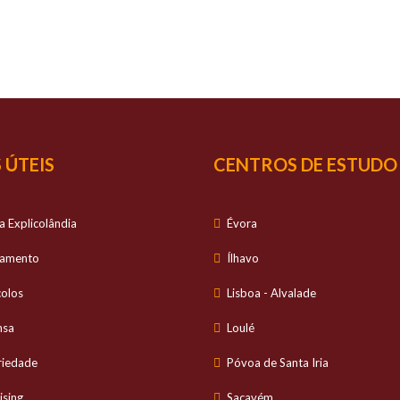
SUCESSO
É O NOSSO
S
io personalizado no estudo dos alunos e com ele
 ÚTEIS
CENTROS DE ESTUDO
a Explicolândia
Évora
tamento
Ílhavo
colos
Lisboa - Alvalade
nsa
Loulé
riedade
Póvoa de Santa Iria
ising
Sacavém