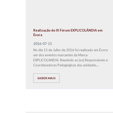
Realização do III Fórum EXPLICOLÂNDIA em
Évora
2016-07-15
No dia 15 de Julho de 2016 foi realizado em Évora
um dos eventos marcantes da Marca
EXPLICOLANDIA. Reunindo as (os) Responsáveis e
Coordenadoras Pedagógicas das unidades
franchisadas, fizemos um balanço do ano letivo
2015/2016, definimos estratégias para o ano
SABER MAIS
letivo seguinte e mostramos que a coesão e o
empenho de todos são premissas fundamentais,
para que a EXPLICOLÂNDIA seja cada vez mais
uma das melhores Marcas Nacionais e a melhor em
Serviços de Educação.