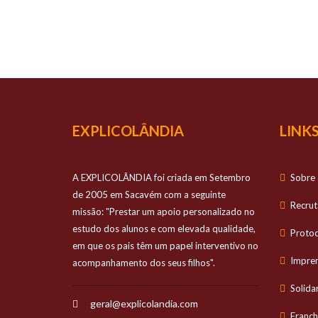
O TEU
Prestamos apo
EXPLICOLÂNDIA
LINKS
A EXPLICOLÂNDIA foi criada em Setembro
Sobre 
de 2005 em Sacavém com a seguinte
Recru
missão: "Prestar um apoio personalizado no
estudo dos alunos e com elevada qualidade,
Proto
em que os pais têm um papel interventivo no
Impre
acompanhamento dos seus filhos".
Solida
geral@explicolandia.com
Franch