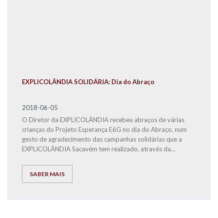
EXPLICOLÂNDIA SOLIDÁRIA: Dia do Abraço
2018-06-05
O Diretor da EXPLICOLÂNDIA recebeu abraços de várias
crianças do Projeto Esperança E6G no dia do Abraço, num
gesto de agradecimento das campanhas solidárias que a
EXPLICOLÂNDIA Sacavém tem realizado, através da
angariação de cabazes de Natal para as famílias carenciadas
residentes no Bairro da Quinta do Mocho.
SABER MAIS