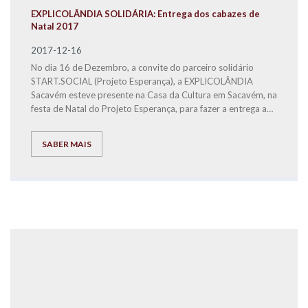
EXPLICOLÂNDIA SOLIDÁRIA: Entrega dos cabazes de
Natal 2017
2017-12-16
No dia 16 de Dezembro, a convite do parceiro solidário
START.SOCIAL (Projeto Esperança), a EXPLICOLÂNDIA
Sacavém esteve presente na Casa da Cultura em Sacavém, na
festa de Natal do Projeto Esperança, para fazer a entrega a
famílias carenciadas, dos bens alimentares distribuídos em 3
cabazes de Natal.
SABER MAIS