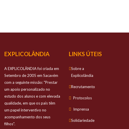
NOSSO
SUCESSO
Prestamos apoio personalizado no estudo
dos alunos e com elevada qualidade
EXPLICOLÂNDIA
LINKS ÚTEIS
A EXPLICOLÂNDIA foi criada em
Sobre a
Setembro de 2005 em Sacavém
Explicolândia
com a seguinte missão: "Prestar
Recrutamento
um apoio personalizado no
estudo dos alunos e com elevada
Protocolos
qualidade, em que os pais têm
Imprensa
um papel interventivo no
acompanhamento dos seus
Solidariedade
filhos".