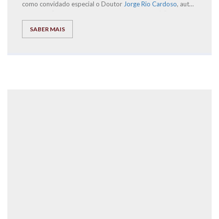
como convidado especial o Doutor
Jorge Rio Cardoso
, autor
dos livros “Pais à Beira de um Ataque de Nervos”, “Este ano
vais ser o melhor aluno, Bora Lá!” e “Do Secundário à
SABER MAIS
Universidade com Sucesso – ‘Bora lá?”, acompanhado por um
conjunto de ilustres oradores.