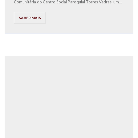
Comunitária do Centr
o Social Paroquial Torres Vedras, um
Workshop de Educação Financeira para crianças.
SABER MAIS