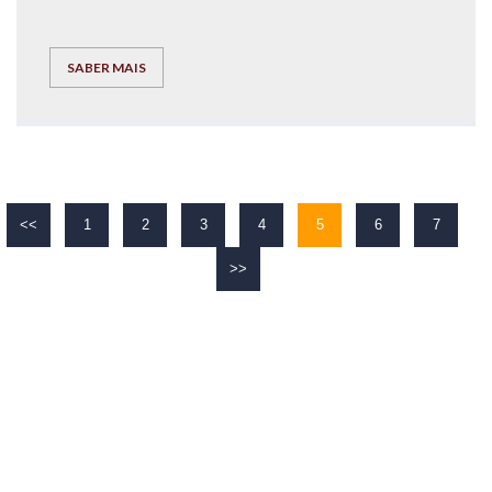
SABER MAIS
<<
1
2
3
4
5
6
7
>>
O TEU
SUCESSO
É O