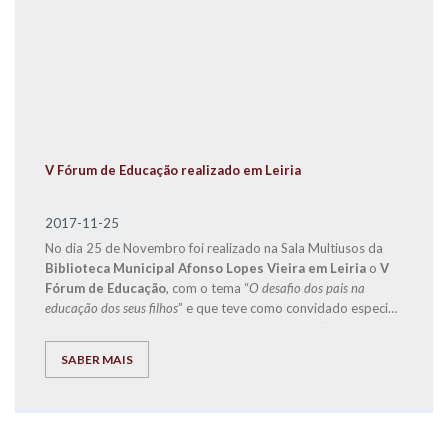
V Fórum de Educação realizado em Leiria
2017-11-25
No dia 25 de Novembro foi realizado na Sala Multiusos da
Biblioteca Municipal Afonso Lopes Vieira em Leiria
o
V
Fórum de Educação
, com o tema “
O desafio dos pais na
educação dos seus filhos
” e que teve como convidado especial
o
Doutor Jorge Rio Cardoso
, autor dos livros “Pais à Beira
de um Ataque de Nervos”, “Este ano vais ser o melhor aluno,
SABER MAIS
Bora Lá!” e “Do Secundário à Universidade com Sucesso –
‘Bora lá?”.