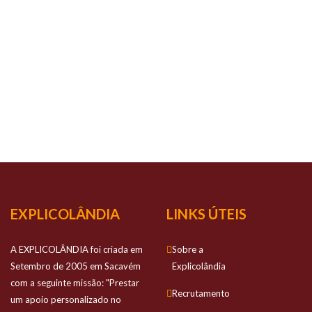
O TEU
SUCESSO
É O
NOSSO
SUCESSO
Prestamos apoio personalizado no estudo
dos alunos e com elevada qualidade
EXPLICOLÂNDIA
LINKS ÚTEIS
A EXPLICOLÂNDIA foi criada em
Sobre a
Setembro de 2005 em Sacavém
Explicolândia
com a seguinte missão: "Prestar
Recrutamento
um apoio personalizado no