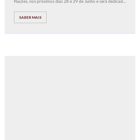
Nações, nos próximos dias 28 e 29 de Junho e será dedicada
à causa solidária da Associação SOS Voz Amiga.
SABER MAIS