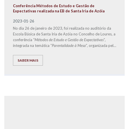
Conferência Métodos de Estudo e Gestão de
Expectativas realizada na EB de Santa Iria de Azóia
2023-01-26
No dia 26 de janeiro de 2023, foi realizada no auditório da
Escola Básica de Santa Iria de Azóia no Concelho de Loures, a
conferência “
Métodos de Estudo e Gestão de Expectativas
”,
integrada na temática “
Parentalidade à Mesa
”, organizada pela
Start.Social
-
CLDS 4G Loures + Inclusiva
, e que teve
como orador convidado o Diretor de Franchising da
SABER MAIS
EXPLICOLÂNDIA
, José Carlos Ramos.