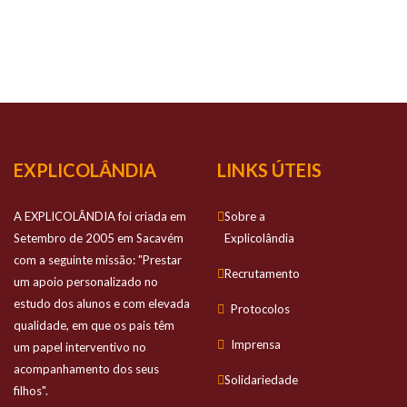
NOSSO
SUCESSO
Prestamos apoio personalizado no estudo
dos alunos e com elevada qualidade
EXPLICOLÂNDIA
LINKS ÚTEIS
A EXPLICOLÂNDIA foi criada em
Sobre a
Setembro de 2005 em Sacavém
Explicolândia
com a seguinte missão: "Prestar
Recrutamento
um apoio personalizado no
estudo dos alunos e com elevada
Protocolos
qualidade, em que os pais têm
Imprensa
um papel interventivo no
acompanhamento dos seus
Solidariedade
filhos".