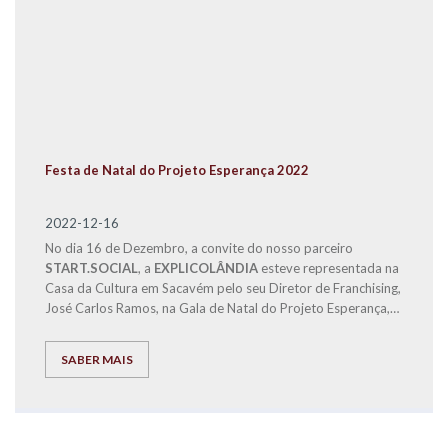
Festa de Natal do Projeto Esperança 2022
2022-12-16
No dia 16 de Dezembro, a convite do nosso parceiro
START.SOCIAL
, a
EXPLICOLÂNDIA
esteve representada na
Casa da Cultura em Sacavém pelo seu Diretor de Franchising,
José Carlos Ramos, na Gala de Natal do Projeto Esperança,
para fazer a entrega a famílias carenciadas, dos bens
alimentares distribuídos em
6 cabazes de Natal
, recolhidos
SABER MAIS
no VIII Fórum de Educação e nosso Centro de Estudos, para
fazermos com que estas famílias possam passar um Natal
mais Feliz.