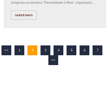
integrada na temática “
Parentalidade à Mesa
”, organizado
pela
Start.Social
-
CLDS 4G Loures + Inclusiva
, e que teve
como orador convidado o Diretor de Franchising
SABER MAIS
da
EXPLICOLÂNDIA
, José Carlos Ramos.
<<
1
2
3
4
5
6
7
>>
O TEU
SUCESSO
É O