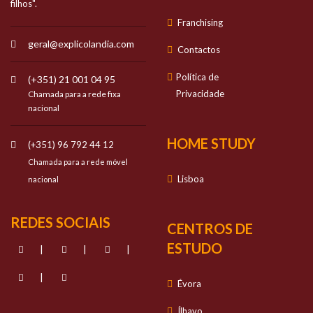
filhos".
Franchising
geral@explicolandia.com
Contactos
Política de
(+351) 21 001 04 95
Privacidade
Chamada para a rede fixa
nacional
HOME STUDY
(+351) 96 792 44 12
Chamada para a rede móvel
Lisboa
nacional
REDES SOCIAIS
CENTROS DE
ESTUDO
|
|
|
|
Évora
Ílhavo