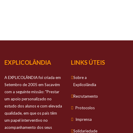
NOSSO
SUCESSO
Prestamos apoio personalizado no estudo
dos alunos e com elevada qualidade
EXPLICOLÂNDIA
LINKS ÚTEIS
A EXPLICOLÂNDIA foi criada em
Sobre a
Setembro de 2005 em Sacavém
Explicolândia
com a seguinte missão: "Prestar
Recrutamento
um apoio personalizado no
estudo dos alunos e com elevada
Protocolos
qualidade, em que os pais têm
Imprensa
um papel interventivo no
acompanhamento dos seus
Solidariedade