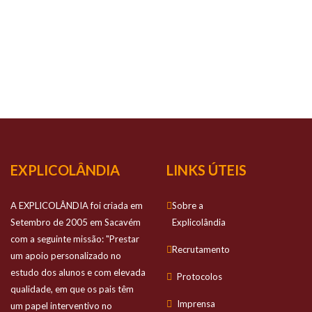
O TEU
SUCESSO
É O
NOSSO
SUCESSO
Prestamos apoio personalizado no estudo
dos alunos e com elevada qualidade
EXPLICOLÂNDIA
LINKS ÚTEIS
A EXPLICOLÂNDIA foi criada em
Sobre a
Setembro de 2005 em Sacavém
Explicolândia
com a seguinte missão: "Prestar
Recrutamento
um apoio personalizado no
estudo dos alunos e com elevada
Protocolos
qualidade, em que os pais têm
Imprensa
um papel interventivo no