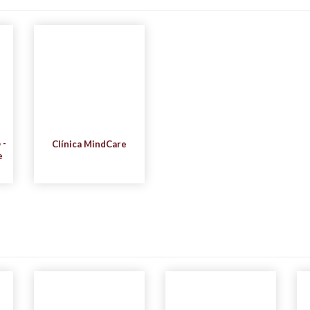
 -
Clínica MindCare
e