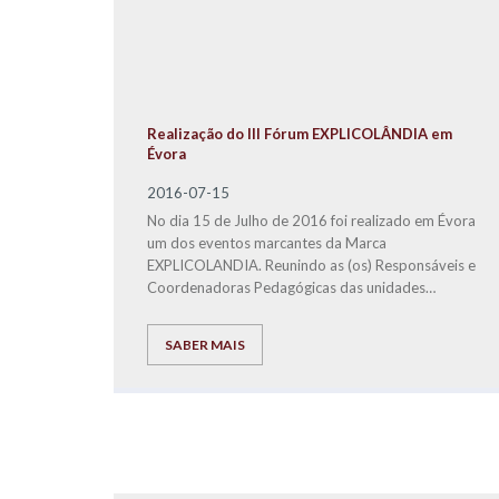
Realização do III Fórum EXPLICOLÂNDIA em
Évora
2016-07-15
No dia 15 de Julho de 2016 foi realizado em Évora
um dos eventos marcantes da Marca
EXPLICOLANDIA. Reunindo as (os) Responsáveis e
Coordenadoras Pedagógicas das unidades
franchisadas, fizemos um balanço do ano letivo
2015/2016, definimos estratégias para o ano
SABER MAIS
letivo seguinte e mostramos que a coesão e o
empenho de todos são premissas fundamentais,
para que a EXPLICOLÂNDIA seja cada vez mais
uma das melhores Marcas Nacionais e a melhor em
Serviços de Educação.