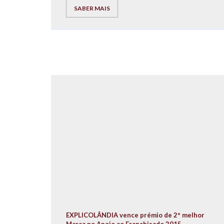
através da realização de iniciativas recreativas e
SABER MAIS
lúdico-pedagógicas para os nossos alunos.
EXPLICOLÂNDIA vence prémio de 2º melhor