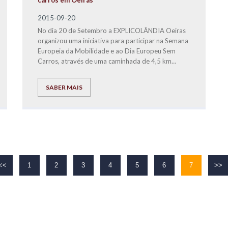
carros em Oeiras
2015-09-20
No dia 20 de Setembro a EXPLICOLÂNDIA Oeiras
organizou uma iniciativa para participar na Semana
Europeia da Mobilidade e ao Dia Europeu Sem
Carros, através de uma caminhada de 4,5 km
realizada pela Avenida Marginal entre Caxias e a
Praia da Torre.
SABER MAIS
<<
1
2
3
4
5
6
7
>>