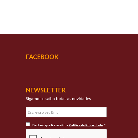
UCESSO
vada qualidade
FACEBOOK
NEWSLETTER
Siga-nos e saiba todas as novidades
Declaro que li e aceito a
Política de Privacidade
. *