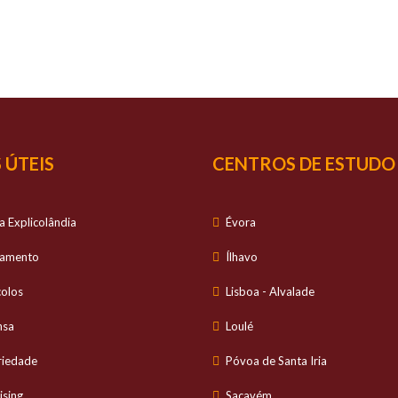
SUCESSO
É O NOSSO
S
io personalizado no estudo dos alunos e com ele
 ÚTEIS
CENTROS DE ESTUDO
a Explicolândia
Évora
tamento
Ílhavo
colos
Lisboa - Alvalade
nsa
Loulé
riedade
Póvoa de Santa Iria
ising
Sacavém