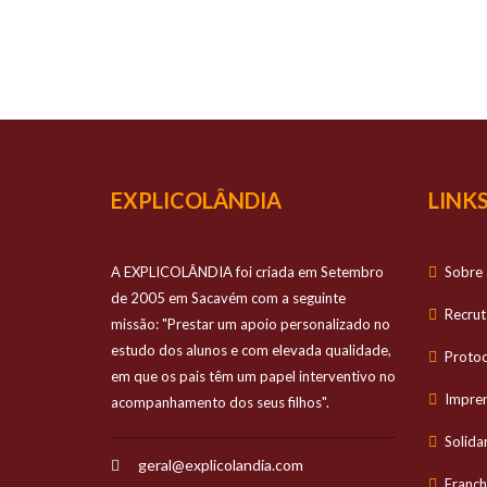
O TEU
Prestamos apo
EXPLICOLÂNDIA
LINKS
A EXPLICOLÂNDIA foi criada em Setembro
Sobre 
de 2005 em Sacavém com a seguinte
Recru
missão: "Prestar um apoio personalizado no
estudo dos alunos e com elevada qualidade,
Proto
em que os pais têm um papel interventivo no
Impre
acompanhamento dos seus filhos".
Solida
geral@explicolandia.com
Franch