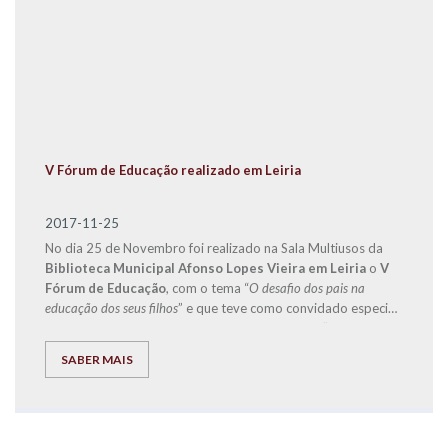
V Fórum de Educação realizado em Leiria
2017-11-25
No dia 25 de Novembro foi realizado na Sala Multiusos da
Biblioteca Municipal Afonso Lopes Vieira em Leiria
o
V
Fórum de Educação
, com o tema “
O desafio dos pais na
educação dos seus filhos
” e que teve como convidado especial
o
Doutor Jorge Rio Cardoso
, autor dos livros “Pais à Beira
de um Ataque de Nervos”, “Este ano vais ser o melhor aluno,
SABER MAIS
Bora Lá!” e “Do Secundário à Universidade com Sucesso –
‘Bora lá?”.