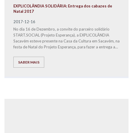
EXPLICOLÂNDIA SOLIDÁRIA: Entrega dos cabazes de
Natal 2017
2017-12-16
No dia 16 de Dezembro, a convite do parceiro solidário
START.SOCIAL (Projeto Esperança), a EXPLICOLÂNDIA
Sacavém esteve presente na Casa da Cultura em Sacavém, na
festa de Natal do Projeto Esperança, para fazer a entrega a
famílias carenciadas, dos bens alimentares distribuídos em 3
cabazes de Natal.
SABER MAIS