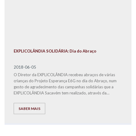
EXPLICOLÂNDIA SOLIDÁRIA: Dia do Abraço
2018-06-05
O Diretor da EXPLICOLÂNDIA recebeu abraços de várias
crianças do Projeto Esperança E6G no dia do Abraço, num
gesto de agradecimento das campanhas solidárias que a
EXPLICOLÂNDIA Sacavém tem realizado, através da
angariação de cabazes de Natal para as famílias carenciadas
residentes no Bairro da Quinta do Mocho.
SABER MAIS