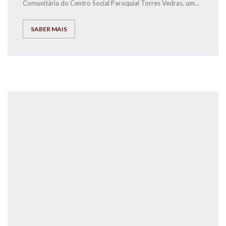
Comunitária do Centr
o Social Paroquial Torres Vedras, um
Workshop de Educação Financeira para crianças.
SABER MAIS