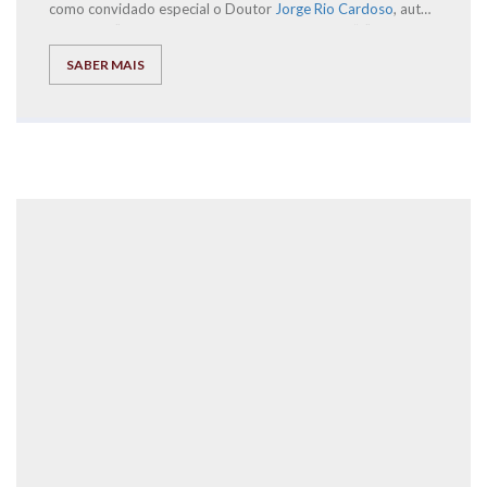
como convidado especial o Doutor
Jorge Rio Cardoso
, autor
dos livros “Pais à Beira de um Ataque de Nervos”, “Este ano
vais ser o melhor aluno, Bora Lá!” e “Do Secundário à
SABER MAIS
Universidade com Sucesso – ‘Bora lá?”, acompanhado por um
conjunto de ilustres oradores.