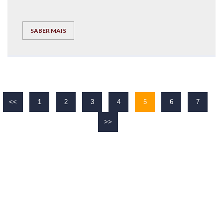
SABER MAIS
<<
1
2
3
4
5
6
7
>>
O TEU
SUCESSO
É O