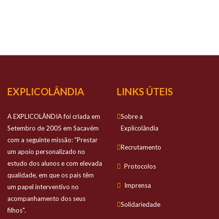
NOSSO
SUCESSO
Prestamos apoio personalizado no estudo
dos alunos e com elevada qualidade
EXPLICOLÂNDIA
LINKS ÚTEIS
A EXPLICOLÂNDIA foi criada em
Sobre a
Setembro de 2005 em Sacavém
Explicolândia
com a seguinte missão: "Prestar
Recrutamento
um apoio personalizado no
estudo dos alunos e com elevada
Protocolos
qualidade, em que os pais têm
Imprensa
um papel interventivo no
acompanhamento dos seus
Solidariedade
filhos".