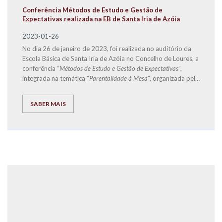
Conferência Métodos de Estudo e Gestão de
Expectativas realizada na EB de Santa Iria de Azóia
2023-01-26
No dia 26 de janeiro de 2023, foi realizada no auditório da
Escola Básica de Santa Iria de Azóia no Concelho de Loures, a
conferência “
Métodos de Estudo e Gestão de Expectativas
”,
integrada na temática “
Parentalidade à Mesa
”, organizada pela
Start.Social
-
CLDS 4G Loures + Inclusiva
, e que teve
como orador convidado o Diretor de Franchising da
SABER MAIS
EXPLICOLÂNDIA
, José Carlos Ramos.