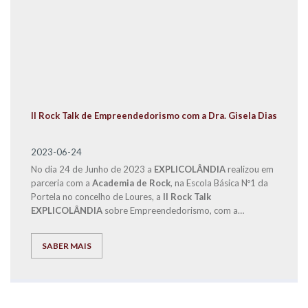
II Rock Talk de Empreendedorismo com a Dra. Gisela Dias
2023-06-24
No dia 24 de Junho de 2023 a
EXPLICOLÂNDIA
realizou em
parceria com a
Academia de Rock
, na Escola Básica Nº1 da
Portela no concelho de Loures, a
II Rock Talk
EXPLICOLÂNDIA
sobre Empreendedorismo, com a
participação do Diretor de Franchising, Eng. José Carlos
Ramos e da Dra. Gisela Dias.
SABER MAIS