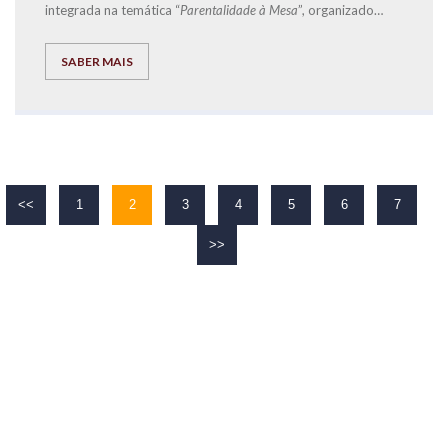
integrada na temática “
Parentalidade à Mesa
”, organizado
pela
Start.Social
-
CLDS 4G Loures + Inclusiva
, e que teve
como orador convidado o Diretor de Franchising
SABER MAIS
da
EXPLICOLÂNDIA
, José Carlos Ramos.
<<
1
2
3
4
5
6
7
>>
O TEU
SUCESSO
É O