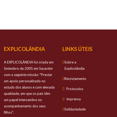
NOSSO
SUCESSO
Prestamos apoio personalizado no estudo
dos alunos e com elevada qualidade
EXPLICOLÂNDIA
LINKS ÚTEIS
A EXPLICOLÂNDIA foi criada em
Sobre a
Setembro de 2005 em Sacavém
Explicolândia
com a seguinte missão: "Prestar
Recrutamento
um apoio personalizado no
estudo dos alunos e com elevada
Protocolos
qualidade, em que os pais têm
Imprensa
um papel interventivo no
acompanhamento dos seus
Solidariedade
filhos".