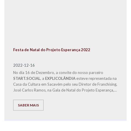
Festa de Natal do Projeto Esperança 2022
2022-12-16
No dia 16 de Dezembro, a convite do nosso parceiro
START.SOCIAL
, a
EXPLICOLÂNDIA
esteve representada na
Casa da Cultura em Sacavém pelo seu Diretor de Franchising,
José Carlos Ramos, na Gala de Natal do Projeto Esperança,
para fazer a entrega a famílias carenciadas, dos bens
alimentares distribuídos em
6 cabazes de Natal
, recolhidos
SABER MAIS
no VIII Fórum de Educação e nosso Centro de Estudos, para
fazermos com que estas famílias possam passar um Natal
mais Feliz.