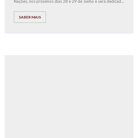
Nações, nos próximos dias 28 e 29 de Junho e será dedicada
à causa solidária da Associação SOS Voz Amiga.
SABER MAIS