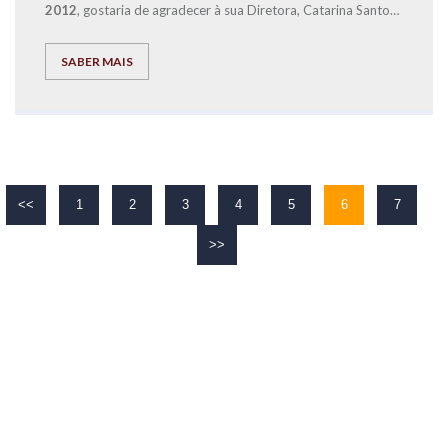
2012
, gostaria de agradecer à sua Diretora, Catarina Santos,
pela renovação da confiança no Conceito Educacional da
Pela qualidade do trabalho desenvolvido diariamente com
EXPLICOLÂNDIA por um novo período de 5 anos.
todos os seus alunos e formandos, a
EXPLICOLÂNDIA é
SABER MAIS
atualmente uma referência em Oeiras
contribuído dessa
forma para sermos a
melhor Marca em Serviços de
Educação de Portugal
.
<<
1
2
3
4
5
6
7
>>
O TEU
SUCESSO
É O