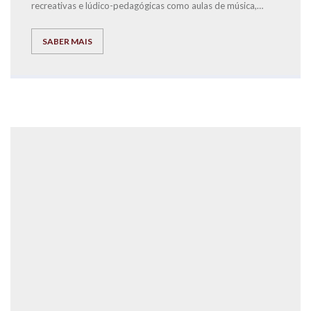
recreativas e lúdico-pedagógicas como aulas de música,
Peddy Paper
,
interação com um cão de terapia, experiências
cientificas diversas, jogos, pinturas e brincadeiras, escrita
SABER MAIS
criativa e por fim um lanche partilhado, que reforçaram as
ligações entre a nossa comunidade educativa, alunos, pais,
professores e parceiros