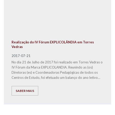
Realização do IV Fórum EXPLICOLÂNDIA em Torres
Vedras
2017-07-21
No dia 21 de Julho de 2017 foi realizado em Torres Vedras o
IV Fórum da Marca EXPLICOLANDIA. Reunindo as (os)
Diretoras (es) e Coordenadoras Pedagógicas de todos os
Centros de Estudo, foi efetuado um balanço do ano letivo
2016/2017 e definidas estratégias para o ano letivo
seguinte, mostrando que a coesão e o empenho de todos
SABER MAIS
são premissas fundamentais, para que a EXPLICOLÂNDIA
seja uma das melhores Marcas Nacionais e a melhor em
Serviços de Educação.