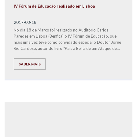
IV Fórum de Educação realizado em Lisboa
2017-03-18
No dia 18 de Março foi realizado no Auditório Carlos
Paredes em Lisboa (Benfica) o IV Fórum de Educação, que
mais uma vez teve como convidado especial o Doutor Jorge
Rio Cardoso, autor do livro “Pais
à
Beira de um Ataque de
Nervos” e “Este ano vais ser o melhor aluno, Bora Lá!”.
SABER MAIS