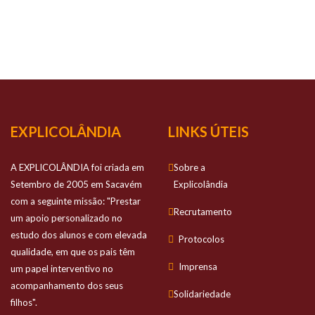
NOSSO
SUCESSO
Prestamos apoio personalizado no estudo
dos alunos e com elevada qualidade
EXPLICOLÂNDIA
LINKS ÚTEIS
A EXPLICOLÂNDIA foi criada em
Sobre a
Setembro de 2005 em Sacavém
Explicolândia
com a seguinte missão: "Prestar
Recrutamento
um apoio personalizado no
estudo dos alunos e com elevada
Protocolos
qualidade, em que os pais têm
Imprensa
um papel interventivo no
acompanhamento dos seus
Solidariedade
filhos".