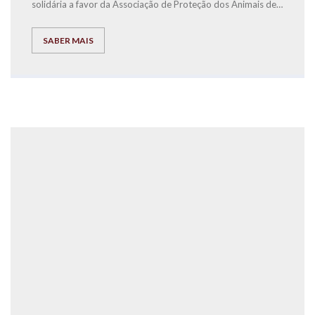
solidária a favor da Associação de Proteção dos Animais de
Torres Vedras.
Para todos os alunos, pais e amigos, que quiseram associar-
se ao Open Night S.João da EXPLICOLÂNDIA Torres Vedras,
SABER MAIS
esta foi uma noite divertida e muito bem passada, que
marcou o final do ano letivo.