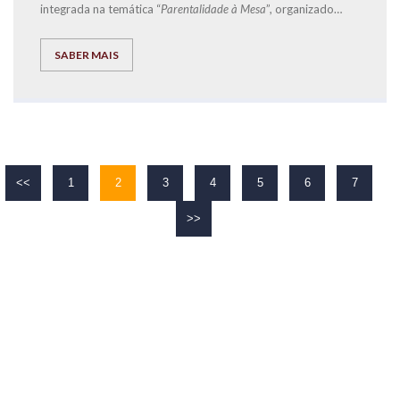
integrada na temática “
Parentalidade à Mesa
”, organizado
pela
Start.Social
-
CLDS 4G Loures + Inclusiva
, e que teve
como orador convidado o Diretor de Franchising
SABER MAIS
da
EXPLICOLÂNDIA
, José Carlos Ramos.
<<
1
2
3
4
5
6
7
>>
O TEU
SUCESSO
É O