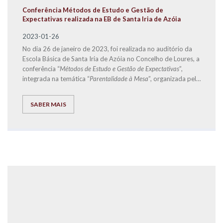
Conferência Métodos de Estudo e Gestão de
Expectativas realizada na EB de Santa Iria de Azóia
2023-01-26
No dia 26 de janeiro de 2023, foi realizada no auditório da
Escola Básica de Santa Iria de Azóia no Concelho de Loures, a
conferência “
Métodos de Estudo e Gestão de Expectativas
”,
integrada na temática “
Parentalidade à Mesa
”, organizada pela
Start.Social
-
CLDS 4G Loures + Inclusiva
, e que teve
como orador convidado o Diretor de Franchising da
SABER MAIS
EXPLICOLÂNDIA
, José Carlos Ramos.