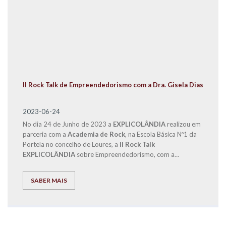
II Rock Talk de Empreendedorismo com a Dra. Gisela Dias
2023-06-24
No dia 24 de Junho de 2023 a
EXPLICOLÂNDIA
realizou em
parceria com a
Academia de Rock
, na Escola Básica Nº1 da
Portela no concelho de Loures, a
II Rock Talk
EXPLICOLÂNDIA
sobre Empreendedorismo, com a
participação do Diretor de Franchising, Eng. José Carlos
Ramos e da Dra. Gisela Dias.
SABER MAIS