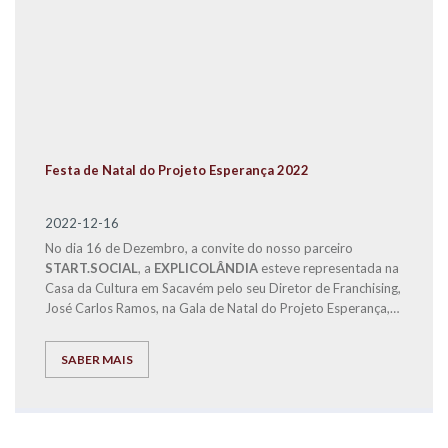
Festa de Natal do Projeto Esperança 2022
2022-12-16
No dia 16 de Dezembro, a convite do nosso parceiro
START.SOCIAL
, a
EXPLICOLÂNDIA
esteve representada na
Casa da Cultura em Sacavém pelo seu Diretor de Franchising,
José Carlos Ramos, na Gala de Natal do Projeto Esperança,
para fazer a entrega a famílias carenciadas, dos bens
alimentares distribuídos em
6 cabazes de Natal
, recolhidos
SABER MAIS
no VIII Fórum de Educação e nosso Centro de Estudos, para
fazermos com que estas famílias possam passar um Natal
mais Feliz.