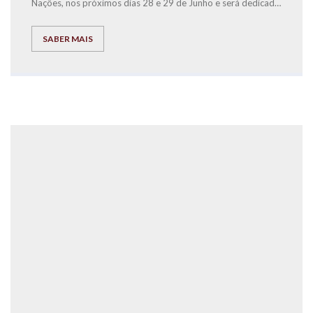
Nações, nos próximos dias 28 e 29 de Junho e será dedicada
à causa solidária da Associação SOS Voz Amiga.
SABER MAIS