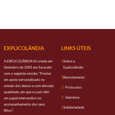
NOSSO
SUCESSO
Prestamos apoio personalizado no estudo
dos alunos e com elevada qualidade
EXPLICOLÂNDIA
LINKS ÚTEIS
A EXPLICOLÂNDIA foi criada em
Sobre a
Setembro de 2005 em Sacavém
Explicolândia
com a seguinte missão: "Prestar
Recrutamento
um apoio personalizado no
estudo dos alunos e com elevada
Protocolos
qualidade, em que os pais têm
Imprensa
um papel interventivo no
acompanhamento dos seus
Solidariedade
filhos".