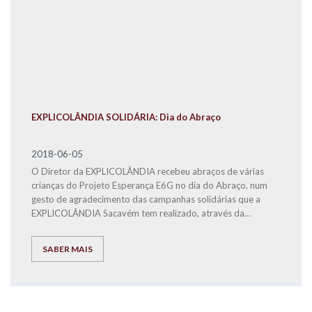
EXPLICOLÂNDIA SOLIDÁRIA: Dia do Abraço
2018-06-05
O Diretor da EXPLICOLÂNDIA recebeu abraços de várias
crianças do Projeto Esperança E6G no dia do Abraço, num
gesto de agradecimento das campanhas solidárias que a
EXPLICOLÂNDIA Sacavém tem realizado, através da
angariação de cabazes de Natal para as famílias carenciadas
residentes no Bairro da Quinta do Mocho.
SABER MAIS