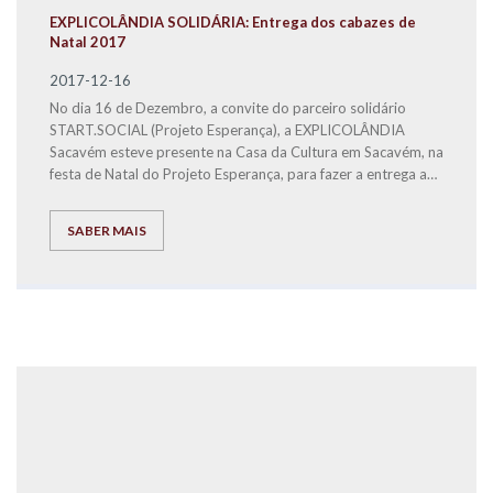
EXPLICOLÂNDIA SOLIDÁRIA: Entrega dos cabazes de
Natal 2017
2017-12-16
No dia 16 de Dezembro, a convite do parceiro solidário
START.SOCIAL (Projeto Esperança), a EXPLICOLÂNDIA
Sacavém esteve presente na Casa da Cultura em Sacavém, na
festa de Natal do Projeto Esperança, para fazer a entrega a
famílias carenciadas, dos bens alimentares distribuídos em 3
cabazes de Natal.
SABER MAIS