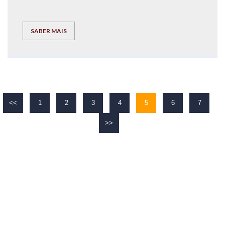
SABER MAIS
<<
1
2
3
4
5
6
7
>>
O TEU
SUCESSO
É O