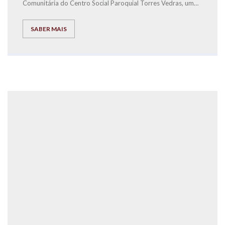
Comunitária do Centr
o Social Paroquial Torres Vedras, um
Workshop de Educação Financeira para crianças.
SABER MAIS