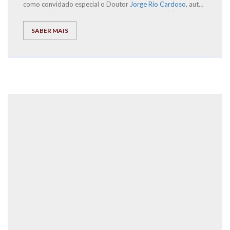
como convidado especial o Doutor
Jorge Rio Cardoso
, autor
dos livros “Pais à Beira de um Ataque de Nervos”, “Este ano
vais ser o melhor aluno, Bora Lá!” e “Do Secundário à
SABER MAIS
Universidade com Sucesso – ‘Bora lá?”, acompanhado por um
conjunto de ilustres oradores.