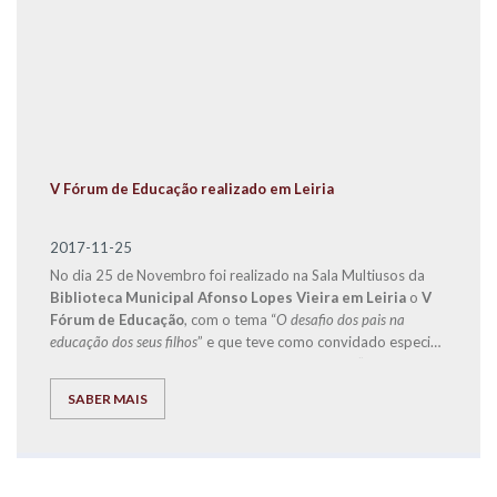
V Fórum de Educação realizado em Leiria
2017-11-25
No dia 25 de Novembro foi realizado na Sala Multiusos da
Biblioteca Municipal Afonso Lopes Vieira em Leiria
o
V
Fórum de Educação
, com o tema “
O desafio dos pais na
educação dos seus filhos
” e que teve como convidado especial
o
Doutor Jorge Rio Cardoso
, autor dos livros “Pais à Beira
de um Ataque de Nervos”, “Este ano vais ser o melhor aluno,
SABER MAIS
Bora Lá!” e “Do Secundário à Universidade com Sucesso –
‘Bora lá?”.