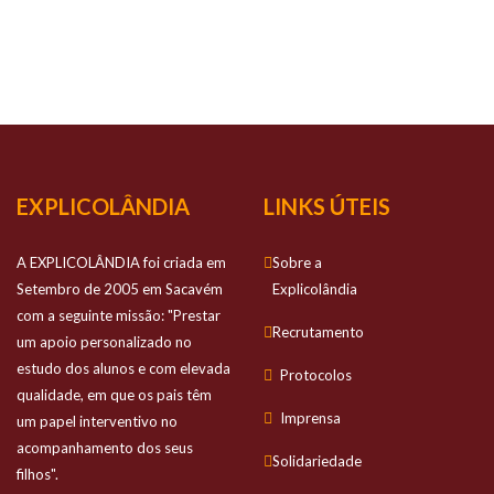
NOSSO
SUCESSO
Prestamos apoio personalizado no estudo
dos alunos e com elevada qualidade
EXPLICOLÂNDIA
LINKS ÚTEIS
A EXPLICOLÂNDIA foi criada em
Sobre a
Setembro de 2005 em Sacavém
Explicolândia
com a seguinte missão: "Prestar
Recrutamento
um apoio personalizado no
estudo dos alunos e com elevada
Protocolos
qualidade, em que os pais têm
Imprensa
um papel interventivo no
acompanhamento dos seus
Solidariedade
filhos".