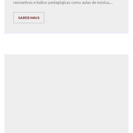
recreativas e lúdico-pedagógicas como aulas de música,
Peddy Paper
,
interação com um cão de terapia, experiências
cientificas diversas, jogos, pinturas e brincadeiras, escrita
SABER MAIS
criativa e por fim um lanche partilhado, que reforçaram as
ligações entre a nossa comunidade educativa, alunos, pais,
professores e parceiros