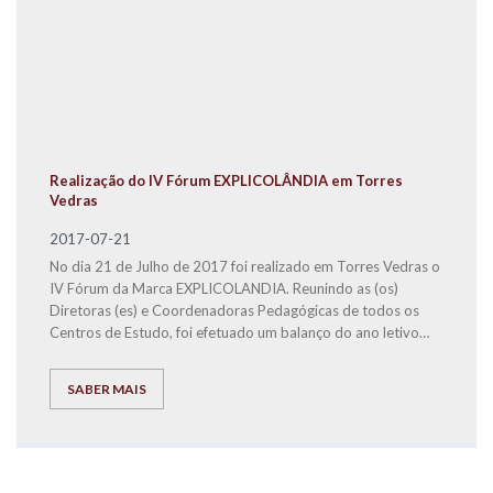
Realização do IV Fórum EXPLICOLÂNDIA em Torres
Vedras
2017-07-21
No dia 21 de Julho de 2017 foi realizado em Torres Vedras o
IV Fórum da Marca EXPLICOLANDIA. Reunindo as (os)
Diretoras (es) e Coordenadoras Pedagógicas de todos os
Centros de Estudo, foi efetuado um balanço do ano letivo
2016/2017 e definidas estratégias para o ano letivo
seguinte, mostrando que a coesão e o empenho de todos
SABER MAIS
são premissas fundamentais, para que a EXPLICOLÂNDIA
seja uma das melhores Marcas Nacionais e a melhor em
Serviços de Educação.