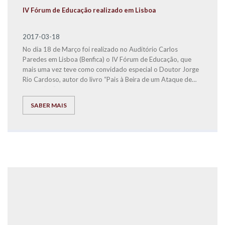
IV Fórum de Educação realizado em Lisboa
2017-03-18
No dia 18 de Março foi realizado no Auditório Carlos
Paredes em Lisboa (Benfica) o IV Fórum de Educação, que
mais uma vez teve como convidado especial o Doutor Jorge
Rio Cardoso, autor do livro “Pais
à
Beira de um Ataque de
Nervos” e “Este ano vais ser o melhor aluno, Bora Lá!”.
SABER MAIS