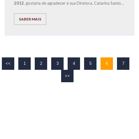
2012
, gostaria de agradecer à sua Diretora, Catarina Santos,
pela renovação da confiança no Conceito Educacional da
Pela qualidade do trabalho desenvolvido diariamente com
EXPLICOLÂNDIA por um novo período de 5 anos.
todos os seus alunos e formandos, a
EXPLICOLÂNDIA é
SABER MAIS
atualmente uma referência em Oeiras
contribuído dessa
forma para sermos a
melhor Marca em Serviços de
Educação de Portugal
.
<<
1
2
3
4
5
6
7
>>
O TEU
SUCESSO
É O