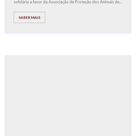
solidária a favor da Associação de Proteção dos Animais de
Torres Vedras.
Para todos os alunos, pais e amigos, que quiseram associar-
se ao Open Night S.João da EXPLICOLÂNDIA Torres Vedras,
SABER MAIS
esta foi uma noite divertida e muito bem passada, que
marcou o final do ano letivo.