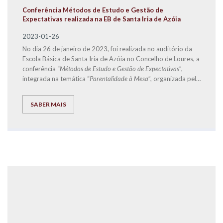
Conferência Métodos de Estudo e Gestão de
Expectativas realizada na EB de Santa Iria de Azóia
2023-01-26
No dia 26 de janeiro de 2023, foi realizada no auditório da
Escola Básica de Santa Iria de Azóia no Concelho de Loures, a
conferência “
Métodos de Estudo e Gestão de Expectativas
”,
integrada na temática “
Parentalidade à Mesa
”, organizada pela
Start.Social
-
CLDS 4G Loures + Inclusiva
, e que teve
como orador convidado o Diretor de Franchising da
SABER MAIS
EXPLICOLÂNDIA
, José Carlos Ramos.