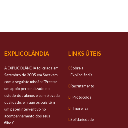
NOSSO
SUCESSO
Prestamos apoio personalizado no estudo
dos alunos e com elevada qualidade
EXPLICOLÂNDIA
LINKS ÚTEIS
A EXPLICOLÂNDIA foi criada em
Sobre a
Setembro de 2005 em Sacavém
Explicolândia
com a seguinte missão: "Prestar
Recrutamento
um apoio personalizado no
estudo dos alunos e com elevada
Protocolos
qualidade, em que os pais têm
Imprensa
um papel interventivo no
acompanhamento dos seus
Solidariedade
filhos".