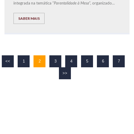
integrada na temática “
Parentalidade à Mesa
”, organizado
pela
Start.Social
-
CLDS 4G Loures + Inclusiva
, e que teve
como orador convidado o Diretor de Franchising
SABER MAIS
da
EXPLICOLÂNDIA
, José Carlos Ramos.
<<
1
2
3
4
5
6
7
>>
O TEU
SUCESSO
É O