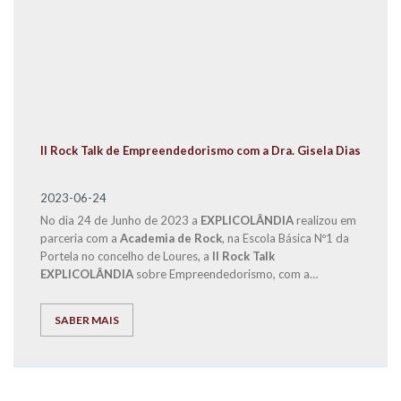
II Rock Talk de Empreendedorismo com a Dra. Gisela Dias
2023-06-24
No dia 24 de Junho de 2023 a
EXPLICOLÂNDIA
realizou em
parceria com a
Academia de Rock
, na Escola Básica Nº1 da
Portela no concelho de Loures, a
II Rock Talk
EXPLICOLÂNDIA
sobre Empreendedorismo, com a
participação do Diretor de Franchising, Eng. José Carlos
Ramos e da Dra. Gisela Dias.
SABER MAIS