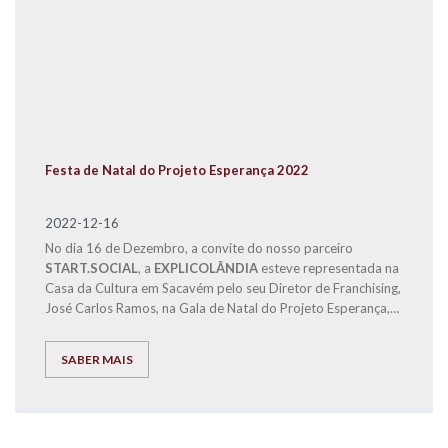
Festa de Natal do Projeto Esperança 2022
2022-12-16
No dia 16 de Dezembro, a convite do nosso parceiro
START.SOCIAL
, a
EXPLICOLÂNDIA
esteve representada na
Casa da Cultura em Sacavém pelo seu Diretor de Franchising,
José Carlos Ramos, na Gala de Natal do Projeto Esperança,
para fazer a entrega a famílias carenciadas, dos bens
alimentares distribuídos em
6 cabazes de Natal
, recolhidos
SABER MAIS
no VIII Fórum de Educação e nosso Centro de Estudos, para
fazermos com que estas famílias possam passar um Natal
mais Feliz.