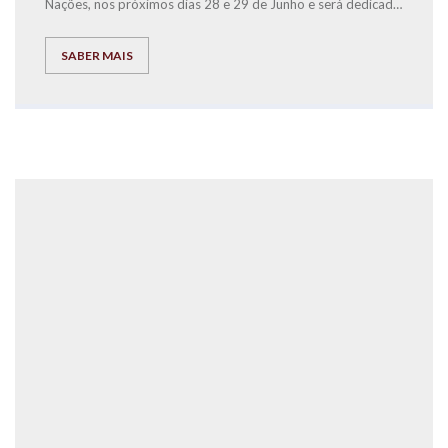
Nações, nos próximos dias 28 e 29 de Junho e será dedicada
à causa solidária da Associação SOS Voz Amiga.
SABER MAIS