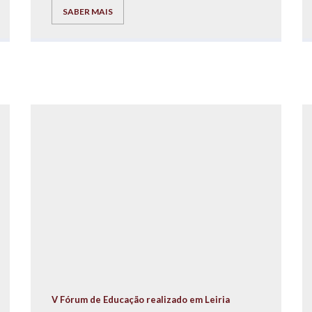
cabazes de Natal para as famílias carenciadas
SABER MAIS
residentes no Bairro da Quinta do Mocho.
V Fórum de Educação realizado em Leiria