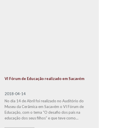
VI Fórum de Educação realizado em Sacavém
2018-04-14
No dia 14 de Abril foi realizado no Auditório do
Museu da Cerâmica em Sacavém o VI Fórum de
Educação, com o tema “O desafio dos pais na
educação dos seus filhos” e que teve como
convidado especial o Doutor
Jorge Rio Cardoso
,