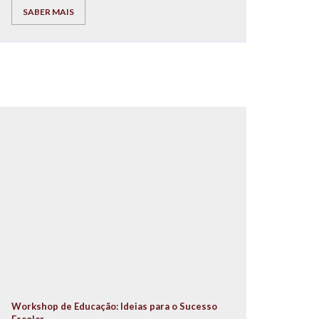
autor dos livros “Pais à Beira de um Ataque de
SABER MAIS
Nervos”, “Este ano vais ser o melhor aluno, Bora
Lá!” e “Do Secundário à Universidade com Sucesso
– ‘Bora lá?”, acompanhado por um conjunto de
ilustres oradores.
Workshop de Educação: Ideias para o Sucesso