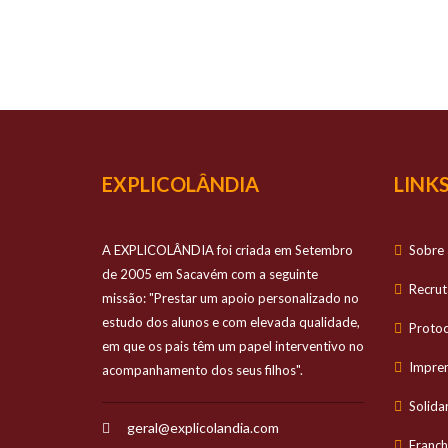
O TEU
Prestamos apo
EXPLICOLÂNDIA
LINKS
A EXPLICOLÂNDIA foi criada em Setembro
Sobre 
de 2005 em Sacavém com a seguinte
Recru
missão: "Prestar um apoio personalizado no
estudo dos alunos e com elevada qualidade,
Proto
em que os pais têm um papel interventivo no
Impre
acompanhamento dos seus filhos".
Solida
geral@explicolandia.com
Franch