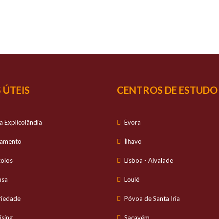
SUCESSO
É O NOSSO
S
io personalizado no estudo dos alunos e com ele
 ÚTEIS
CENTROS DE ESTUDO
a Explicolândia
Évora
tamento
Ílhavo
colos
Lisboa - Alvalade
nsa
Loulé
riedade
Póvoa de Santa Iria
ising
Sacavém