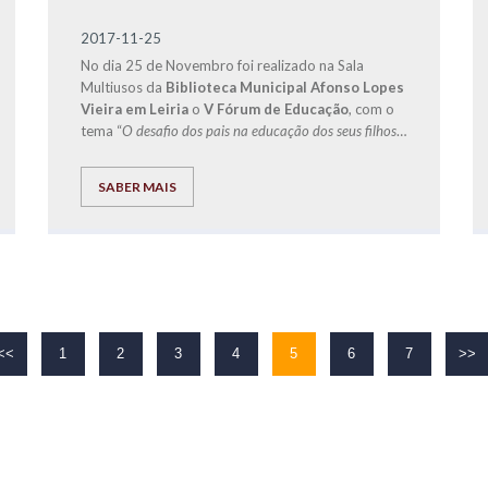
2017-11-25
No dia 25 de Novembro foi realizado na Sala
Multiusos da
Biblioteca Municipal Afonso Lopes
Vieira em Leiria
o
V Fórum de Educação
, com o
tema “
O desafio dos pais na educação dos seus filhos
”
e que teve como convidado especial o
Doutor
Jorge Rio Cardoso
, autor dos livros “Pais à Beira
SABER MAIS
de um Ataque de Nervos”, “Este ano vais ser o
melhor aluno, Bora Lá!” e “Do Secundário à
Universidade com Sucesso – ‘Bora lá?”.
<<
1
2
3
4
5
6
7
>>