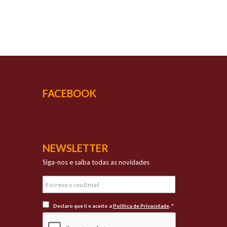
UCESSO
vada qualidade
FACEBOOK
NEWSLETTER
Siga-nos e saiba todas as novidades
Declaro que li e aceito a
Política de Privacidade
. *