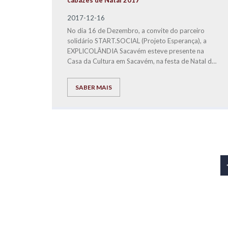
cabazes de Natal 2017
2017-12-16
No dia 16 de Dezembro, a convite do parceiro
solidário START.SOCIAL (Projeto Esperança), a
EXPLICOLÂNDIA Sacavém esteve presente na
Casa da Cultura em Sacavém, na festa de Natal do
Projeto Esperança, para fazer a entrega a famílias
carenciadas, dos bens alimentares distribuídos em
SABER MAIS
3 cabazes de Natal.