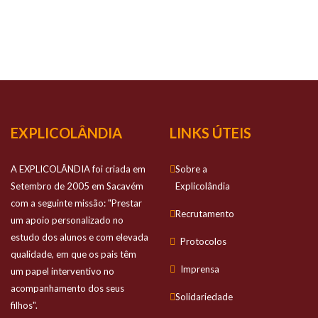
NOSSO
SUCESSO
Prestamos apoio personalizado no estudo
dos alunos e com elevada qualidade
EXPLICOLÂNDIA
LINKS ÚTEIS
A EXPLICOLÂNDIA foi criada em
Sobre a
Setembro de 2005 em Sacavém
Explicolândia
com a seguinte missão: "Prestar
Recrutamento
um apoio personalizado no
estudo dos alunos e com elevada
Protocolos
qualidade, em que os pais têm
Imprensa
um papel interventivo no
acompanhamento dos seus
Solidariedade
filhos".