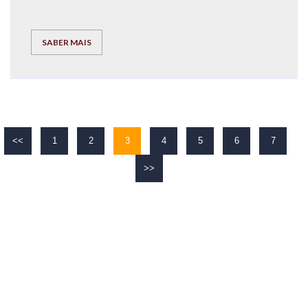
SABER MAIS
<<
1
2
3
4
5
6
7
>>
O TEU
SUCESSO
É O