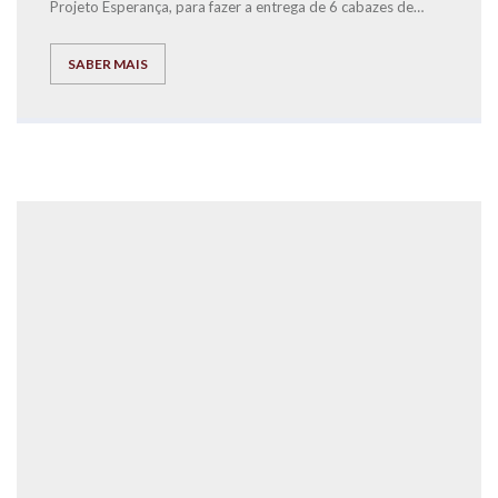
Projeto Esperança, para fazer a entrega de 6 cabazes de
Natal, que foram recolhidos ao longo da semana no nosso
Centro de Estudos a pessoas carenciadas.
SABER MAIS