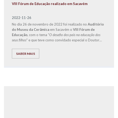
VIII Fórum de Educação realizado em Sacavém
2022-11-26
No dia 26 de novembro de 2022 foi realizado no
Auditório
do Museu da Cerâmica
em Sacavém o
VIII Fórum de
Educação
, com o tema “
O desafio dos pais na educação dos
seus filhos
” e que teve como convidado especial o Doutor
Jorge Rio Cardoso, autor dos livros “Pais à Beira de um
Ataque de Nervos”, “Este ano vais ser o melhor aluno, Bora
SABER MAIS
Lá!” e “Do Secundário à Universidade com Sucesso – ‘Bora
lá?”, acompanhado por um conjunto de ilustres oradores.