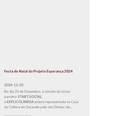
Festa de Natal do Projeto Esperança 2024
2024-12-20
No dia 20 de Dezembro, a convite do nosso
parceiro
START.SOCIAL
,
a
EXPLICOLÂNDIA
esteve representada na Casa
da Cultura em Sacavém pelo seu Diretor de
Franchising, José Carlos Ramos, na Gala de Natal