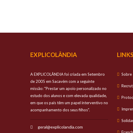
O TEU
Prestamos apo
EXPLICOLÂNDIA
LINKS
A EXPLICOLÂNDIA foi criada em Setembro
Sobre 
de 2005 em Sacavém com a seguinte
Recru
missão: "Prestar um apoio personalizado no
estudo dos alunos e com elevada qualidade,
Proto
em que os pais têm um papel interventivo no
Impre
acompanhamento dos seus filhos".
Solida
geral@explicolandia.com
Franch