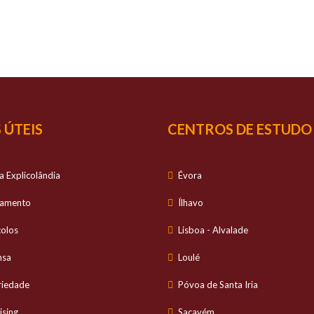
SUCESSO
É O NOSSO
S
io personalizado no estudo dos alunos e com ele
 ÚTEIS
CENTROS DE ESTUDO
a Explicolândia
Évora
tamento
Ílhavo
colos
Lisboa - Alvalade
nsa
Loulé
riedade
Póvoa de Santa Iria
ising
Sacavém