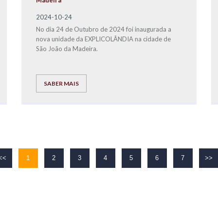
Madeira
2024-10-24
No dia 24 de Outubro de 2024 foi inaugurada a
nova unidade da EXPLICOLÂNDIA na cidade de
São João da Madeira.
SABER MAIS
<<
1
2
3
4
5
6
7
>>