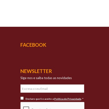
UCESSO
vada qualidade
FACEBOOK
NEWSLETTER
Siga-nos e saiba todas as novidades
Declaro que li e aceito a
Política de Privacidade
. *