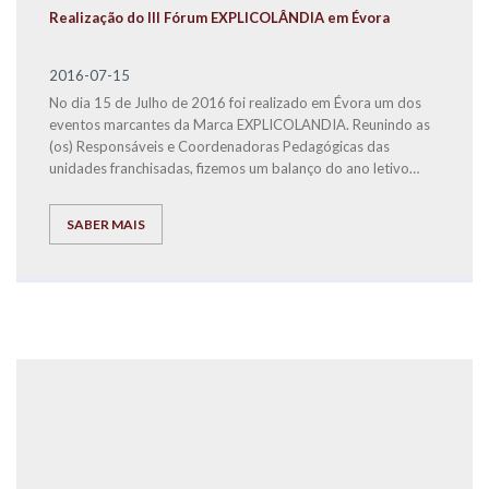
Realização do III Fórum EXPLICOLÂNDIA em Évora
2016-07-15
No dia 15 de Julho de 2016 foi realizado em Évora um dos
eventos marcantes da Marca EXPLICOLANDIA. Reunindo as
(os) Responsáveis e Coordenadoras Pedagógicas das
unidades franchisadas, fizemos um balanço do ano letivo
2015/2016, definimos estratégias para o ano letivo seguinte
e mostramos que a coesão e o empenho de todos são
SABER MAIS
premissas fundamentais, para que a EXPLICOLÂNDIA seja
cada vez mais uma das melhores Marcas Nacionais e a
melhor em Serviços de Educação.