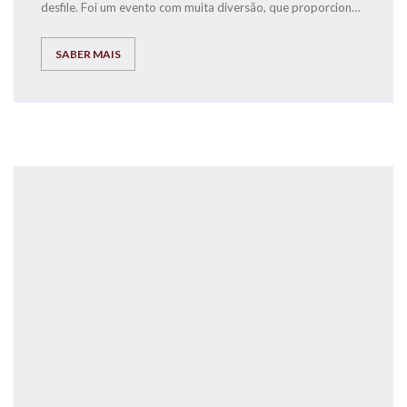
desfile. Foi um evento com muita diversão, que proporcionou
bonitas imagens e momentos únicos naquele que é o
Carnaval mais português de Portugal.
SABER MAIS