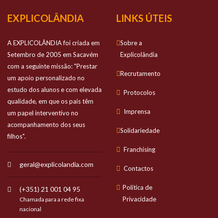
EXPLICOLÂNDIA
LINKS ÚTEIS
A EXPLICOLÂNDIA foi criada em
Sobre a
Setembro de 2005 em Sacavém
Explicolândia
com a seguinte missão: "Prestar
Recrutamento
um apoio personalizado no
estudo dos alunos e com elevada
Protocolos
qualidade, em que os pais têm
Imprensa
um papel interventivo no
acompanhamento dos seus
Solidariedade
filhos".
Franchising
geral@explicolandia.com
Contactos
Política de
(+351) 21 001 04 95
Privacidade
Chamada para a rede fixa
nacional