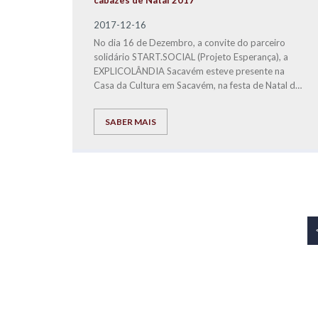
cabazes de Natal 2017
2017-12-16
No dia 16 de Dezembro, a convite do parceiro
solidário START.SOCIAL (Projeto Esperança), a
EXPLICOLÂNDIA Sacavém esteve presente na
Casa da Cultura em Sacavém, na festa de Natal do
Projeto Esperança, para fazer a entrega a famílias
carenciadas, dos bens alimentares distribuídos em
SABER MAIS
3 cabazes de Natal.