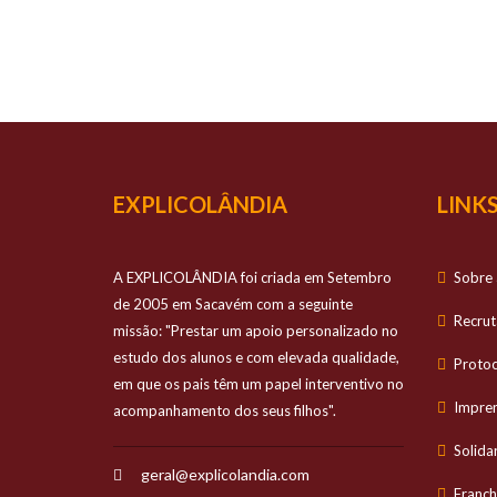
O TEU
Prestamos apo
EXPLICOLÂNDIA
LINKS
A EXPLICOLÂNDIA foi criada em Setembro
Sobre 
de 2005 em Sacavém com a seguinte
Recru
missão: "Prestar um apoio personalizado no
estudo dos alunos e com elevada qualidade,
Proto
em que os pais têm um papel interventivo no
Impre
acompanhamento dos seus filhos".
Solida
geral@explicolandia.com
Franch