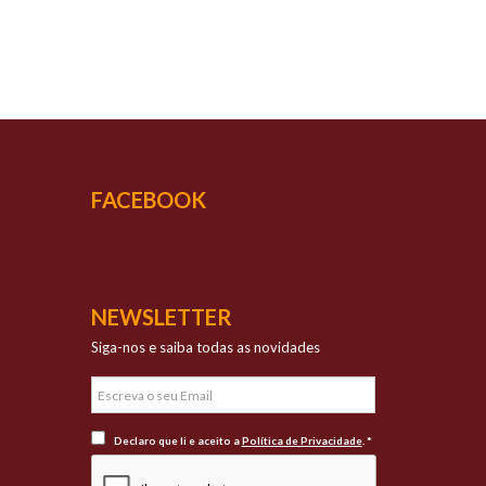
UCESSO
vada qualidade
FACEBOOK
NEWSLETTER
Siga-nos e saiba todas as novidades
Declaro que li e aceito a
Política de Privacidade
. *