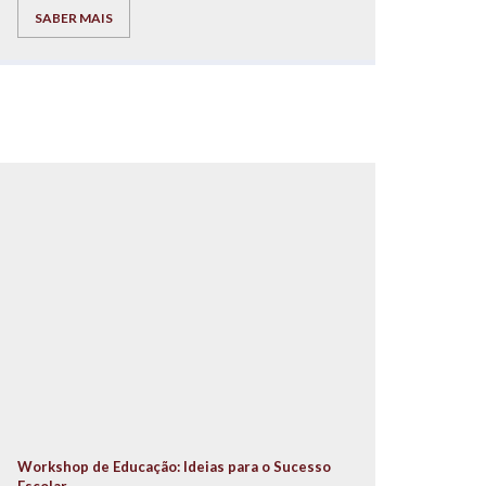
autor dos livros “Pais à Beira de um Ataque de
SABER MAIS
Nervos”, “Este ano vais ser o melhor aluno, Bora
Lá!” e “Do Secundário à Universidade com Sucesso
– ‘Bora lá?”, acompanhado por um conjunto de
ilustres oradores.
Workshop de Educação: Ideias para o Sucesso