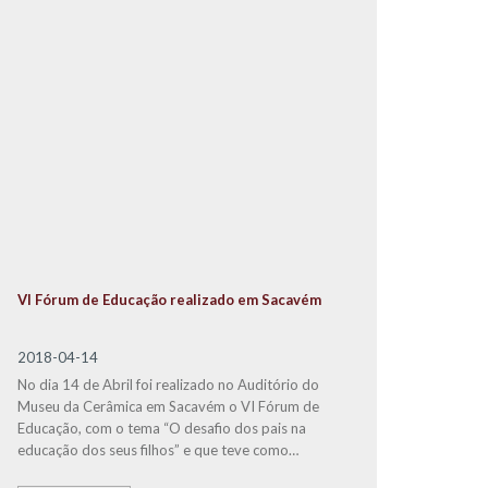
VI Fórum de Educação realizado em Sacavém
2018-04-14
No dia 14 de Abril foi realizado no Auditório do
Museu da Cerâmica em Sacavém o VI Fórum de
Educação, com o tema “O desafio dos pais na
educação dos seus filhos” e que teve como
convidado especial o Doutor
Jorge Rio Cardoso
,