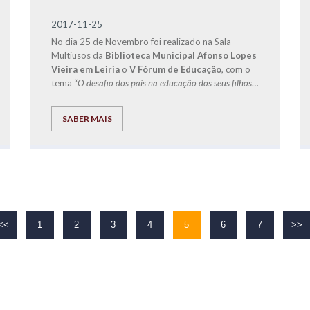
2017-11-25
No dia 25 de Novembro foi realizado na Sala
Multiusos da
Biblioteca Municipal Afonso Lopes
Vieira em Leiria
o
V Fórum de Educação
, com o
tema “
O desafio dos pais na educação dos seus filhos
”
e que teve como convidado especial o
Doutor
Jorge Rio Cardoso
, autor dos livros “Pais à Beira
SABER MAIS
de um Ataque de Nervos”, “Este ano vais ser o
melhor aluno, Bora Lá!” e “Do Secundário à
Universidade com Sucesso – ‘Bora lá?”.
<<
1
2
3
4
5
6
7
>>