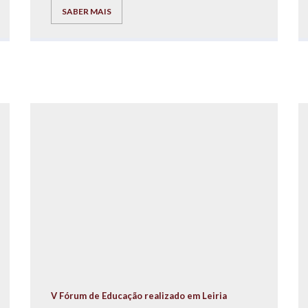
cabazes de Natal para as famílias carenciadas
SABER MAIS
residentes no Bairro da Quinta do Mocho.
V Fórum de Educação realizado em Leiria