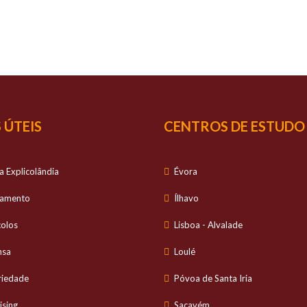
SUCESSO
É O NOSSO
S
io personalizado no estudo dos alunos e com ele
 ÚTEIS
CENTROS DE ESTUDO
a Explicolândia
Évora
tamento
Ílhavo
colos
Lisboa - Alvalade
nsa
Loulé
riedade
Póvoa de Santa Iria
ising
Sacavém