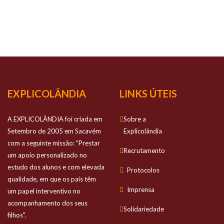
NOSSO
SUCESSO
Prestamos apoio personalizado no estudo
dos alunos e com elevada qualidade
EXPLICOLÂNDIA
LINKS ÚTEIS
A EXPLICOLÂNDIA foi criada em
Sobre a
Setembro de 2005 em Sacavém
Explicolândia
com a seguinte missão: "Prestar
Recrutamento
um apoio personalizado no
estudo dos alunos e com elevada
Protocolos
qualidade, em que os pais têm
Imprensa
um papel interventivo no
acompanhamento dos seus
Solidariedade
filhos".