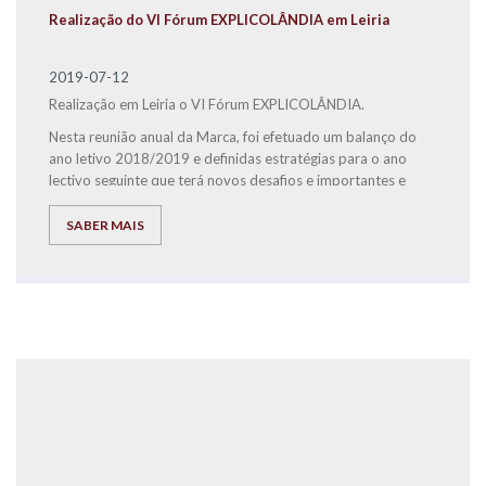
Realização do VI Fórum EXPLICOLÂNDIA em Leiria
2019-07-12
Realização em Leiria o VI Fórum EXPLICOLÂNDIA.
Nesta reunião anual da Marca, foi efetuado um balanço do
ano letivo 2018/2019 e definidas estratégias para o ano
lectivo seguinte que terá novos desafios e importantes e
inovadoras alterações estruturais e de comunicação para a
EXPLICOLÂNDIA. De salientar a elevada resiliência,
SABER MAIS
capacidade de trabalho, qualidade e ambição de todos, para
conseguirmos atingir os objectivos pretendidos pela Marca.