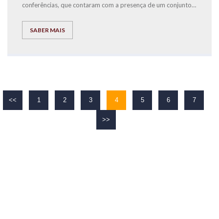
conferências, que contaram com a presença de um conjunto
de ilustres oradore
SABER MAIS
<<
1
2
3
4
5
6
7
>>
O TEU
SUCESSO
É O