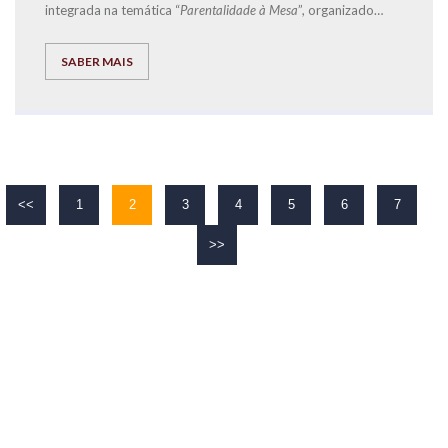
integrada na temática “
Parentalidade à Mesa
”, organizado
pela
Start.Social
-
CLDS 4G Loures + Inclusiva
, e que teve
como orador convidado o Diretor de Franchising
SABER MAIS
da
EXPLICOLÂNDIA
, José Carlos Ramos.
<<
1
2
3
4
5
6
7
>>
O TEU
SUCESSO
É O