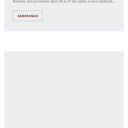
Nações, nos próximos dias 28 e 29 de Junho e será dedicada
à causa solidária da Associação SOS Voz Amiga.
SABER MAIS