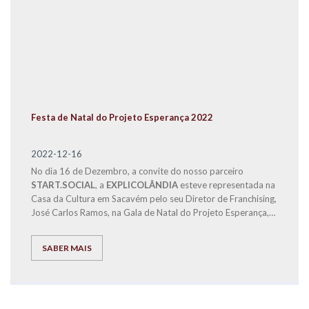
Festa de Natal do Projeto Esperança 2022
2022-12-16
No dia 16 de Dezembro, a convite do nosso parceiro
START.SOCIAL
, a
EXPLICOLÂNDIA
esteve representada na
Casa da Cultura em Sacavém pelo seu Diretor de Franchising,
José Carlos Ramos, na Gala de Natal do Projeto Esperança,
para fazer a entrega a famílias carenciadas, dos bens
alimentares distribuídos em
6 cabazes de Natal
, recolhidos
SABER MAIS
no VIII Fórum de Educação e nosso Centro de Estudos, para
fazermos com que estas famílias possam passar um Natal
mais Feliz.