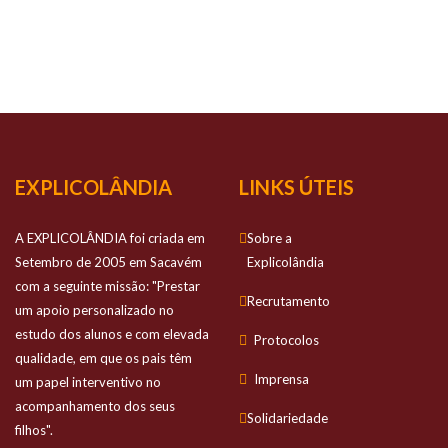
NOSSO
SUCESSO
Prestamos apoio personalizado no estudo
dos alunos e com elevada qualidade
EXPLICOLÂNDIA
LINKS ÚTEIS
A EXPLICOLÂNDIA foi criada em
Sobre a
Setembro de 2005 em Sacavém
Explicolândia
com a seguinte missão: "Prestar
Recrutamento
um apoio personalizado no
estudo dos alunos e com elevada
Protocolos
qualidade, em que os pais têm
Imprensa
um papel interventivo no
acompanhamento dos seus
Solidariedade
filhos".