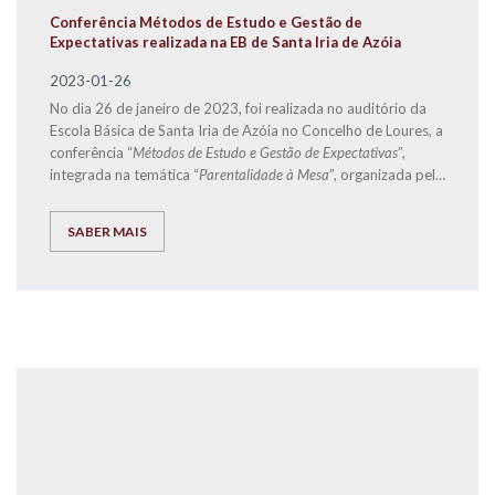
Conferência Métodos de Estudo e Gestão de
Expectativas realizada na EB de Santa Iria de Azóia
2023-01-26
No dia 26 de janeiro de 2023, foi realizada no auditório da
Escola Básica de Santa Iria de Azóia no Concelho de Loures, a
conferência “
Métodos de Estudo e Gestão de Expectativas
”,
integrada na temática “
Parentalidade à Mesa
”, organizada pela
Start.Social
-
CLDS 4G Loures + Inclusiva
, e que teve
como orador convidado o Diretor de Franchising da
SABER MAIS
EXPLICOLÂNDIA
, José Carlos Ramos.