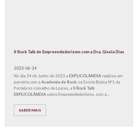
II Rock Talk de Empreendedorismo com a Dra. Gisela Dias
2023-06-24
No dia 24 de Junho de 2023 a
EXPLICOLÂNDIA
realizou em
parceria com a
Academia de Rock
, na Escola Básica Nº1 da
Portela no concelho de Loures, a
II Rock Talk
EXPLICOLÂNDIA
sobre Empreendedorismo, com a
participação do Diretor de Franchising, Eng. José Carlos
Ramos e da Dra. Gisela Dias.
SABER MAIS