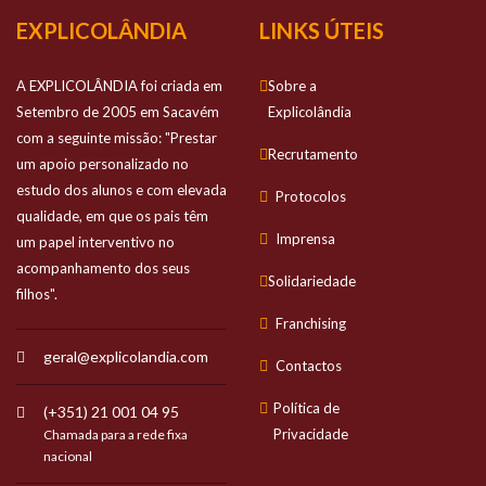
EXPLICOLÂNDIA
LINKS ÚTEIS
A EXPLICOLÂNDIA foi criada em
Sobre a
Setembro de 2005 em Sacavém
Explicolândia
com a seguinte missão: "Prestar
Recrutamento
um apoio personalizado no
estudo dos alunos e com elevada
Protocolos
qualidade, em que os pais têm
Imprensa
um papel interventivo no
acompanhamento dos seus
Solidariedade
filhos".
Franchising
geral@explicolandia.com
Contactos
Política de
(+351) 21 001 04 95
Privacidade
Chamada para a rede fixa
nacional