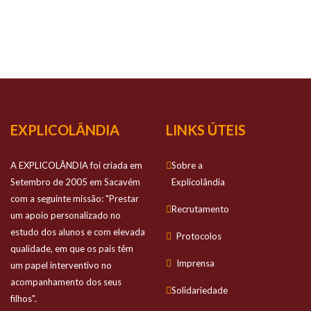
NOSSO
SUCESSO
Prestamos apoio personalizado no estudo
dos alunos e com elevada qualidade
EXPLICOLÂNDIA
LINKS ÚTEIS
A EXPLICOLÂNDIA foi criada em
Sobre a
Setembro de 2005 em Sacavém
Explicolândia
com a seguinte missão: "Prestar
Recrutamento
um apoio personalizado no
estudo dos alunos e com elevada
Protocolos
qualidade, em que os pais têm
Imprensa
um papel interventivo no
acompanhamento dos seus
Solidariedade
filhos".