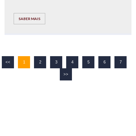
SABER MAIS
<<
1
2
3
4
5
6
7
>>
O TEU
SUCESSO
É O