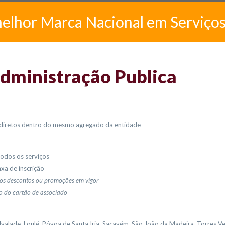
melhor Marca Nacional em Serviço
Administração Publica
s diretos dentro do mesmo agregado da entidade
odos os serviços
xa de inscrição
os descontos ou promoções em vigor
o do cartão de associado
 Alvalade, Loulé, Póvoa de Santa Iria, Sacavém, São João da Madeira, Torres 