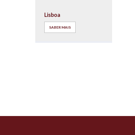
Lisboa
SABER MAIS
O TEU
Prestamos apo