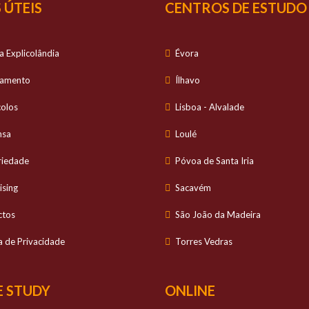
 ÚTEIS
CENTROS DE ESTUDO
a Explicolândia
Évora
tamento
Ílhavo
colos
Lisboa - Alvalade
nsa
Loulé
riedade
Póvoa de Santa Iria
ising
Sacavém
ctos
São João da Madeira
ca de Privacidade
Torres Vedras
 STUDY
ONLINE