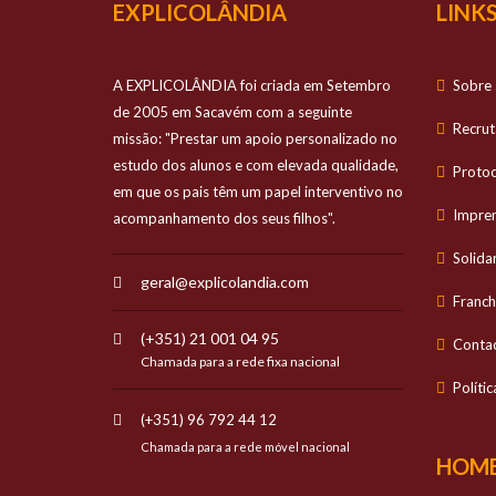
EXPLICOLÂNDIA
LINKS
A EXPLICOLÂNDIA foi criada em Setembro
Sobre 
de 2005 em Sacavém com a seguinte
Recru
missão: "Prestar um apoio personalizado no
estudo dos alunos e com elevada qualidade,
Proto
em que os pais têm um papel interventivo no
Impre
acompanhamento dos seus filhos".
Solida
geral@explicolandia.com
Franch
(+351) 21 001 04 95
Conta
Chamada para a rede fixa nacional
Políti
(+351) 96 792 44 12
Chamada para a rede móvel nacional
HOME