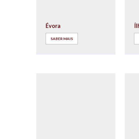
Évora
Í
SABER MAIS