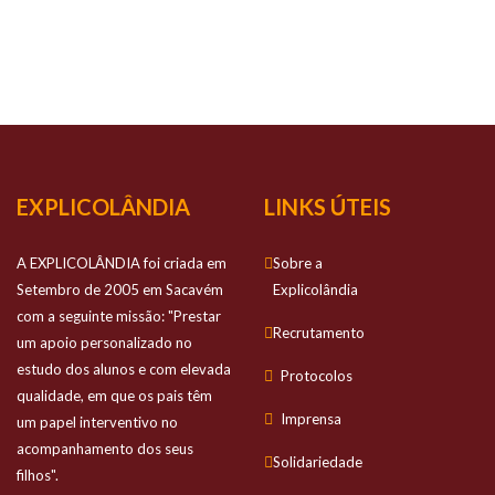
NOSSO
SUCESSO
Prestamos apoio personalizado no estudo
dos alunos e com elevada qualidade
EXPLICOLÂNDIA
LINKS ÚTEIS
A EXPLICOLÂNDIA foi criada em
Sobre a
Setembro de 2005 em Sacavém
Explicolândia
com a seguinte missão: "Prestar
Recrutamento
um apoio personalizado no
estudo dos alunos e com elevada
Protocolos
qualidade, em que os pais têm
Imprensa
um papel interventivo no
acompanhamento dos seus
Solidariedade
filhos".