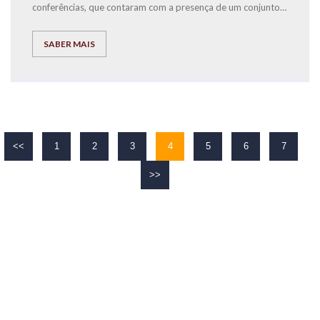
conferências, que contaram com a presença de um conjunto
de ilustres oradore
SABER MAIS
<<
1
2
3
4
5
6
7
>>
O TEU
SUCESSO
É O