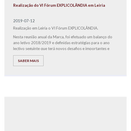
Realização do VI Fórum EXPLICOLÂNDIA em Leiria
2019-07-12
Realização em Leiria o VI Fórum EXPLICOLÂNDIA.
Nesta reunião anual da Marca, foi efetuado um balanço do
ano letivo 2018/2019 e definidas estratégias para o ano
lectivo seguinte que terá novos desafios e importantes e
inovadoras alterações estruturais e de comunicação para a
EXPLICOLÂNDIA. De salientar a elevada resiliência,
SABER MAIS
capacidade de trabalho, qualidade e ambição de todos, para
conseguirmos atingir os objectivos pretendidos pela Marca.