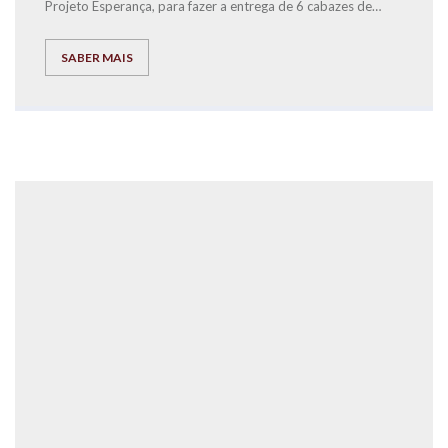
Projeto Esperança, para fazer a entrega de 6 cabazes de
Natal, que foram recolhidos ao longo da semana no nosso
Centro de Estudos a pessoas carenciadas.
SABER MAIS