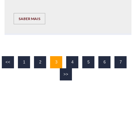
SABER MAIS
<<
1
2
3
4
5
6
7
>>
O TEU
SUCESSO
É O