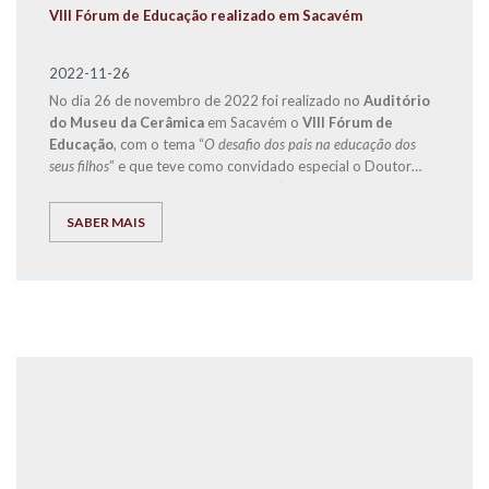
VIII Fórum de Educação realizado em Sacavém
2022-11-26
No dia 26 de novembro de 2022 foi realizado no
Auditório
do Museu da Cerâmica
em Sacavém o
VIII Fórum de
Educação
, com o tema “
O desafio dos pais na educação dos
seus filhos
” e que teve como convidado especial o Doutor
Jorge Rio Cardoso, autor dos livros “Pais à Beira de um
Ataque de Nervos”, “Este ano vais ser o melhor aluno, Bora
SABER MAIS
Lá!” e “Do Secundário à Universidade com Sucesso – ‘Bora
lá?”, acompanhado por um conjunto de ilustres oradores.