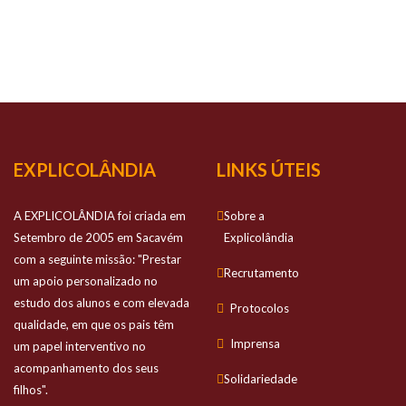
NOSSO
SUCESSO
Prestamos apoio personalizado no estudo
dos alunos e com elevada qualidade
EXPLICOLÂNDIA
LINKS ÚTEIS
A EXPLICOLÂNDIA foi criada em
Sobre a
Setembro de 2005 em Sacavém
Explicolândia
com a seguinte missão: "Prestar
Recrutamento
um apoio personalizado no
estudo dos alunos e com elevada
Protocolos
qualidade, em que os pais têm
Imprensa
um papel interventivo no
acompanhamento dos seus
Solidariedade
filhos".