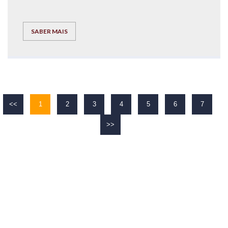
SABER MAIS
<<
1
2
3
4
5
6
7
>>
O TEU
SUCESSO
É O