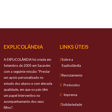
NOSSO
SUCESSO
Prestamos apoio personalizado no estudo
dos alunos e com elevada qualidade
EXPLICOLÂNDIA
LINKS ÚTEIS
A EXPLICOLÂNDIA foi criada em
Sobre a
Setembro de 2005 em Sacavém
Explicolândia
com a seguinte missão: "Prestar
Recrutamento
um apoio personalizado no
estudo dos alunos e com elevada
Protocolos
qualidade, em que os pais têm
Imprensa
um papel interventivo no
acompanhamento dos seus
Solidariedade
filhos".