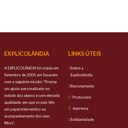
NOSSO
SUCESSO
Prestamos apoio personalizado no estudo
dos alunos e com elevada qualidade
EXPLICOLÂNDIA
LINKS ÚTEIS
A EXPLICOLÂNDIA foi criada em
Sobre a
Setembro de 2005 em Sacavém
Explicolândia
com a seguinte missão: "Prestar
Recrutamento
um apoio personalizado no
estudo dos alunos e com elevada
Protocolos
qualidade, em que os pais têm
Imprensa
um papel interventivo no
acompanhamento dos seus
Solidariedade
filhos".