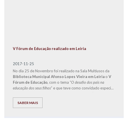
V Fórum de Educação realizado em Leiria
2017-11-25
No dia 25 de Novembro foi realizado na Sala Multiusos da
Biblioteca Municipal Afonso Lopes Vieira em Leiria
o
V
Fórum de Educação
, com o tema “
O desafio dos pais na
educação dos seus filhos
” e que teve como convidado especial
o
Doutor Jorge Rio Cardoso
, autor dos livros “Pais à Beira
de um Ataque de Nervos”, “Este ano vais ser o melhor aluno,
SABER MAIS
Bora Lá!” e “Do Secundário à Universidade com Sucesso –
‘Bora lá?”.