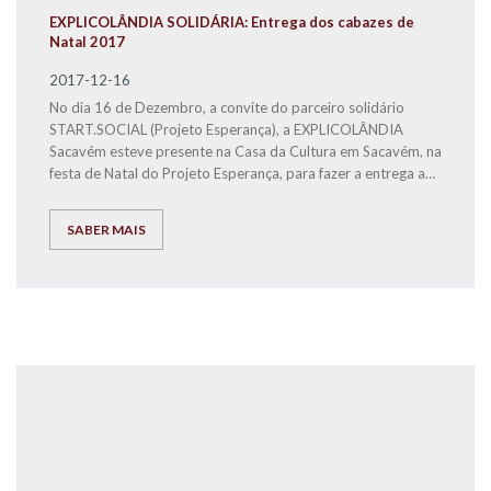
EXPLICOLÂNDIA SOLIDÁRIA: Entrega dos cabazes de
Natal 2017
2017-12-16
No dia 16 de Dezembro, a convite do parceiro solidário
START.SOCIAL (Projeto Esperança), a EXPLICOLÂNDIA
Sacavém esteve presente na Casa da Cultura em Sacavém, na
festa de Natal do Projeto Esperança, para fazer a entrega a
famílias carenciadas, dos bens alimentares distribuídos em 3
cabazes de Natal.
SABER MAIS