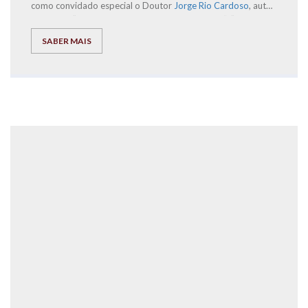
como convidado especial o Doutor
Jorge Rio Cardoso
, autor
dos livros “Pais à Beira de um Ataque de Nervos”, “Este ano
vais ser o melhor aluno, Bora Lá!” e “Do Secundário à
SABER MAIS
Universidade com Sucesso – ‘Bora lá?”, acompanhado por um
conjunto de ilustres oradores.