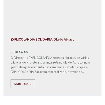
EXPLICOLÂNDIA SOLIDÁRIA: Dia do Abraço
2018-06-05
O Diretor da EXPLICOLÂNDIA recebeu abraços de várias
crianças do Projeto Esperança E6G no dia do Abraço, num
gesto de agradecimento das campanhas solidárias que a
EXPLICOLÂNDIA Sacavém tem realizado, através da
angariação de cabazes de Natal para as famílias carenciadas
residentes no Bairro da Quinta do Mocho.
SABER MAIS