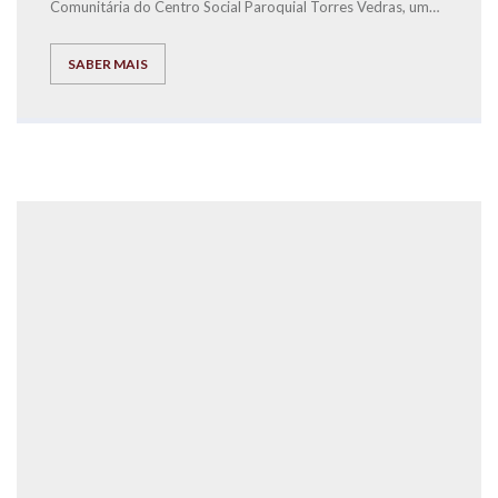
Comunitária do Centr
o Social Paroquial Torres Vedras, um
Workshop de Educação Financeira para crianças.
SABER MAIS