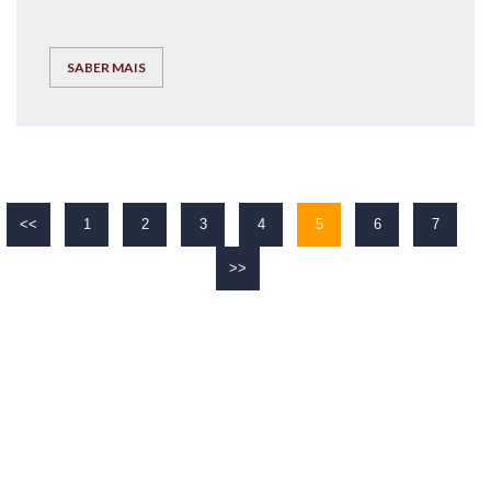
SABER MAIS
<<
1
2
3
4
5
6
7
>>
O TEU
SUCESSO
É O