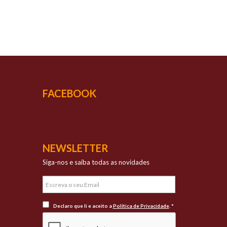
UCESSO
vada qualidade
FACEBOOK
NEWSLETTER
Siga-nos e saiba todas as novidades
Declaro que li e aceito a
Política de Privacidade
. *