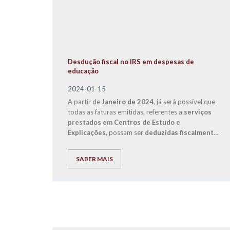
Desdução fiscal no IRS em despesas de
educação
2024-01-15
A partir de
Janeiro de 2024
, já será possível que
todas as faturas emitidas, referentes a
serviços
prestados em Centros de Estudo e
Explicações,
possam ser
deduzidas fiscalmente
no IRS em despesas de educação
, em virtude de
uma alteração legislativa que entrou em vigor com
SABER MAIS
o Orçamento de Estado de 2024.