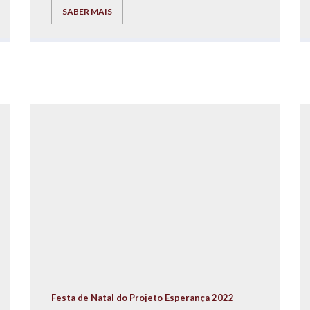
de Franchising, Eng. José Carlos Ramos e da Dra.
SABER MAIS
Gisela Dias.
Festa de Natal do Projeto Esperança 2022