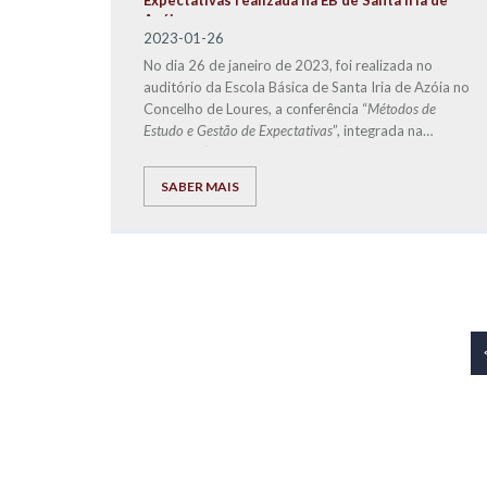
Expectativas realizada na EB de Santa Iria de
Azóia
2023-01-26
No dia 26 de janeiro de 2023, foi realizada no
auditório da Escola Básica de Santa Iria de Azóia no
Concelho de Loures, a conferência “
Métodos de
Estudo e Gestão de Expectativas
”, integrada na
temática “
Parentalidade à Mesa
”, organizada pela
Start.Social
-
CLDS 4G Loures + Inclusiva
, e que
SABER MAIS
teve como orador convidado o Diretor de
Franchising da
EXPLICOLÂNDIA
, José Carlos
Ramos.