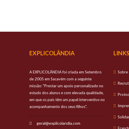
O TEU
Prestamos apo
EXPLICOLÂNDIA
LINKS
A EXPLICOLÂNDIA foi criada em Setembro
Sobre 
de 2005 em Sacavém com a seguinte
Recru
missão: "Prestar um apoio personalizado no
estudo dos alunos e com elevada qualidade,
Proto
em que os pais têm um papel interventivo no
Impre
acompanhamento dos seus filhos".
Solida
geral@explicolandia.com
Franch