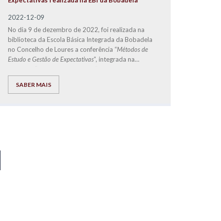
Expectativas realizada na EBI da Bobadela
2022-12-09
No dia 9 de dezembro de 2022, foi realizada na
biblioteca da Escola Básica Integrada da Bobadela
no Concelho de Loures a conferência “
Métodos de
Estudo e Gestão de Expectativas
”, integrada na
temática “
Parentalidade à Mesa
”, organizado
pela
Start.Social
-
CLDS 4G Loures + Inclusiva
, e
SABER MAIS
que teve como orador convidado o Diretor de
Franchising da
EXPLICOLÂNDIA
, José Carlos
Ramos.