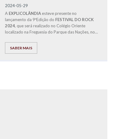
2024-05-29
A
EXPLICOLÂNDIA
esteve presente no
lançamento da 9ºEdição do
FESTIVAL DO ROCK
2024
, que será realizado no Colégio Oriente
localizado na Freguesia do Parque das Nações, nos
próximos dias 28 e 29 de Junho e será dedicada à
causa solidária da Associação SOS Voz Amiga.
SABER MAIS