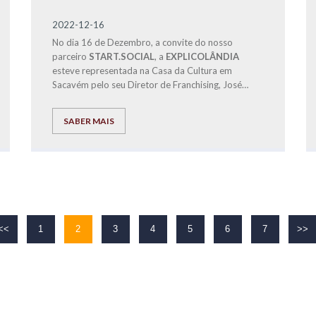
2022-12-16
No dia 16 de Dezembro, a convite do nosso
parceiro
START.SOCIAL
, a
EXPLICOLÂNDIA
esteve representada na Casa da Cultura em
Sacavém pelo seu Diretor de Franchising, José
Carlos Ramos, na Gala de Natal do Projeto
Esperança, para fazer a entrega a famílias
SABER MAIS
carenciadas, dos bens alimentares distribuídos em
6 cabazes de Natal
, recolhidos no VIII Fórum de
Educação e nosso Centro de Estudos, para
fazermos com que estas famílias possam passar um
Natal mais Feliz.
<<
1
2
3
4
5
6
7
>>