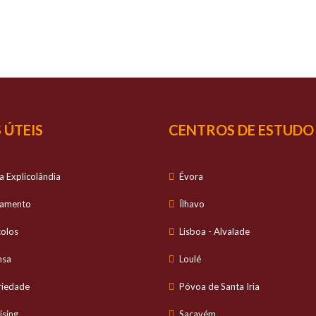
SUCESSO
É O NOSSO
S
io personalizado no estudo dos alunos e com ele
 ÚTEIS
CENTROS DE ESTUDO
a Explicolândia
Évora
tamento
Ílhavo
colos
Lisboa - Alvalade
nsa
Loulé
riedade
Póvoa de Santa Iria
ising
Sacavém