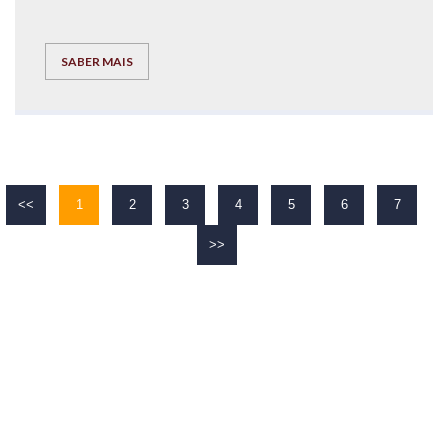
SABER MAIS
<<
1
2
3
4
5
6
7
>>
O TEU
SUCESSO
É O