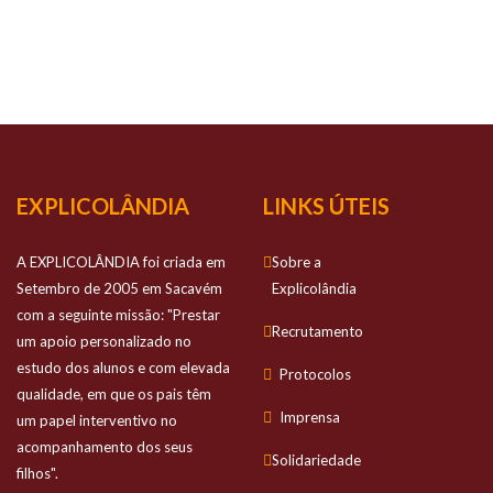
NOSSO
SUCESSO
Prestamos apoio personalizado no estudo
dos alunos e com elevada qualidade
EXPLICOLÂNDIA
LINKS ÚTEIS
A EXPLICOLÂNDIA foi criada em
Sobre a
Setembro de 2005 em Sacavém
Explicolândia
com a seguinte missão: "Prestar
Recrutamento
um apoio personalizado no
estudo dos alunos e com elevada
Protocolos
qualidade, em que os pais têm
Imprensa
um papel interventivo no
acompanhamento dos seus
Solidariedade
filhos".