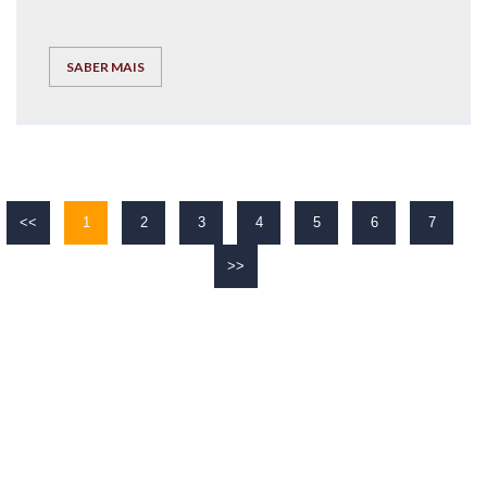
SABER MAIS
<<
1
2
3
4
5
6
7
>>
O TEU
SUCESSO
É O