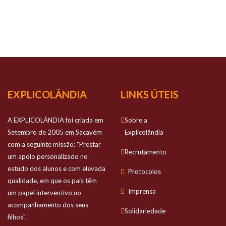
NOSSO
SUCESSO
Prestamos apoio personalizado no estudo
dos alunos e com elevada qualidade
EXPLICOLÂNDIA
LINKS ÚTEIS
A EXPLICOLÂNDIA foi criada em
Sobre a
Setembro de 2005 em Sacavém
Explicolândia
com a seguinte missão: "Prestar
Recrutamento
um apoio personalizado no
estudo dos alunos e com elevada
Protocolos
qualidade, em que os pais têm
Imprensa
um papel interventivo no
acompanhamento dos seus
Solidariedade
filhos".