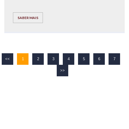
SABER MAIS
<<
1
2
3
4
5
6
7
>>
O TEU
SUCESSO
É O