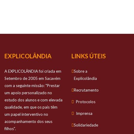
NOSSO
SUCESSO
Prestamos apoio personalizado no estudo
dos alunos e com elevada qualidade
EXPLICOLÂNDIA
LINKS ÚTEIS
A EXPLICOLÂNDIA foi criada em
Sobre a
Setembro de 2005 em Sacavém
Explicolândia
com a seguinte missão: "Prestar
Recrutamento
um apoio personalizado no
estudo dos alunos e com elevada
Protocolos
qualidade, em que os pais têm
Imprensa
um papel interventivo no
acompanhamento dos seus
Solidariedade
filhos".