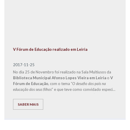
V Fórum de Educação realizado em Leiria
2017-11-25
No dia 25 de Novembro foi realizado na Sala Multiusos da
Biblioteca Municipal Afonso Lopes Vieira em Leiria
o
V
Fórum de Educação
, com o tema “
O desafio dos pais na
educação dos seus filhos
” e que teve como convidado especial
o
Doutor Jorge Rio Cardoso
, autor dos livros “Pais à Beira
de um Ataque de Nervos”, “Este ano vais ser o melhor aluno,
SABER MAIS
Bora Lá!” e “Do Secundário à Universidade com Sucesso –
‘Bora lá?”.