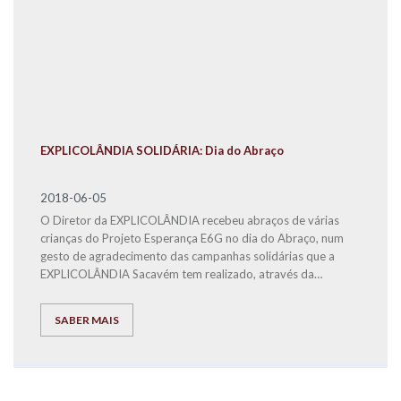
EXPLICOLÂNDIA SOLIDÁRIA: Dia do Abraço
2018-06-05
O Diretor da EXPLICOLÂNDIA recebeu abraços de várias
crianças do Projeto Esperança E6G no dia do Abraço, num
gesto de agradecimento das campanhas solidárias que a
EXPLICOLÂNDIA Sacavém tem realizado, através da
angariação de cabazes de Natal para as famílias carenciadas
residentes no Bairro da Quinta do Mocho.
SABER MAIS