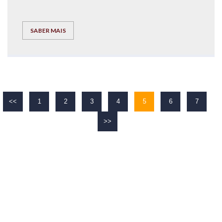
SABER MAIS
<<
1
2
3
4
5
6
7
>>
O TEU
SUCESSO
É O