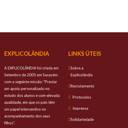
NOSSO
SUCESSO
Prestamos apoio personalizado no estudo
dos alunos e com elevada qualidade
EXPLICOLÂNDIA
LINKS ÚTEIS
A EXPLICOLÂNDIA foi criada em
Sobre a
Setembro de 2005 em Sacavém
Explicolândia
com a seguinte missão: "Prestar
Recrutamento
um apoio personalizado no
estudo dos alunos e com elevada
Protocolos
qualidade, em que os pais têm
Imprensa
um papel interventivo no
acompanhamento dos seus
Solidariedade
filhos".