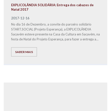
EXPLICOLÂNDIA SOLIDÁRIA: Entrega dos cabazes de
Natal 2017
2017-12-16
No dia 16 de Dezembro, a convite do parceiro solidário
START.SOCIAL (Projeto Esperança), a EXPLICOLÂNDIA
Sacavém esteve presente na Casa da Cultura em Sacavém, na
festa de Natal do Projeto Esperança, para fazer a entrega a
famílias carenciadas, dos bens alimentares distribuídos em 3
cabazes de Natal.
SABER MAIS