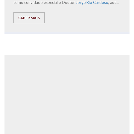
como convidado especial o Doutor
Jorge Rio Cardoso
, autor
dos livros “Pais à Beira de um Ataque de Nervos”, “Este ano
vais ser o melhor aluno, Bora Lá!” e “Do Secundário à
SABER MAIS
Universidade com Sucesso – ‘Bora lá?”, acompanhado por um
conjunto de ilustres oradores.