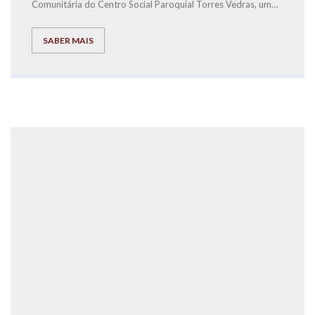
Comunitária do Centr
o Social Paroquial Torres Vedras, um
Workshop de Educação Financeira para crianças.
SABER MAIS