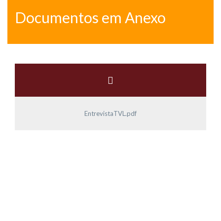
Documentos em Anexo
EntrevistaTVL.pdf
O TEU
SUCESSO
É O