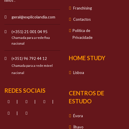
filhos".
Franchising
geral@explicolandia.com
Contactos
Política de
(+351) 21 001 04 95
Privacidade
Chamada para a rede fixa
nacional
HOME STUDY
(+351) 96 792 44 12
Chamada para a rede móvel
Lisboa
nacional
REDES SOCIAIS
CENTROS DE
ESTUDO
|
|
|
|
Évora
Ílhavo