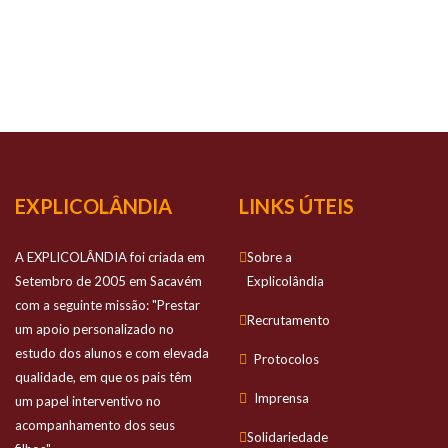
NOSSO
SUCESSO
Prestamos apoio personalizado no estudo
dos alunos e com elevada qualidade
EXPLICOLÂNDIA
LINKS ÚTEIS
A EXPLICOLÂNDIA foi criada em
Sobre a
Setembro de 2005 em Sacavém
Explicolândia
com a seguinte missão: "Prestar
Recrutamento
um apoio personalizado no
estudo dos alunos e com elevada
Protocolos
qualidade, em que os pais têm
Imprensa
um papel interventivo no
acompanhamento dos seus
Solidariedade