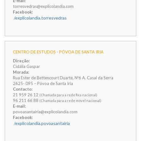
E-mail:
torresvedras@explicolandia.com
Facebook:
/explicolandia.torresvedras
CENTRO DE ESTUDOS - PÓVOA DE SANTA IRIA
Direção:
Cidália Gaspar
Morada:
Rua Ester de Bettencourt Duarte, Nº6 A. Casal da Serra
2625- 095 – Póvoa de Santa Iria
Contacto:
21 959 26 12
(Chamada para a rede fixa nacional)
96 211 66 88
(Chamada para a rede móvel nacional)
E-mail:
povoasantairia@explicolandia.com
Facebook:
/explicolandia.povoasantairia