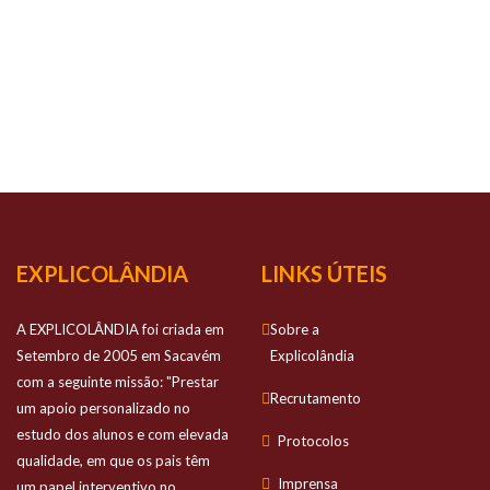
O TEU
SUCESSO
É O
NOSSO
SUCESSO
Prestamos apoio personalizado no estudo
dos alunos e com elevada qualidade
EXPLICOLÂNDIA
LINKS ÚTEIS
A EXPLICOLÂNDIA foi criada em
Sobre a
Setembro de 2005 em Sacavém
Explicolândia
com a seguinte missão: "Prestar
Recrutamento
um apoio personalizado no
estudo dos alunos e com elevada
Protocolos
qualidade, em que os pais têm
Imprensa
um papel interventivo no