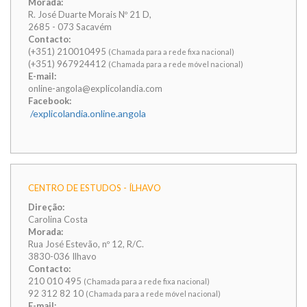
Morada:
R. José Duarte Morais Nº 21 D,
2685 - 073 Sacavém
Contacto:
(+351) 210010495
(Chamada para a rede fixa nacional)
(+351) 967924412
(Chamada para a rede móvel nacional)
E-mail:
online-angola@explicolandia.com
Facebook:
/explicolandia.online.angola
CENTRO DE ESTUDOS - ÍLHAVO
Direção:
Carolina Costa
Morada:
Rua José Estevão, nº 12, R/C.
3830-036 Ilhavo
Contacto:
210 010 495
(Chamada para a rede fixa nacional)
92 312 82 10
(Chamada para a rede móvel nacional)
E-mail: