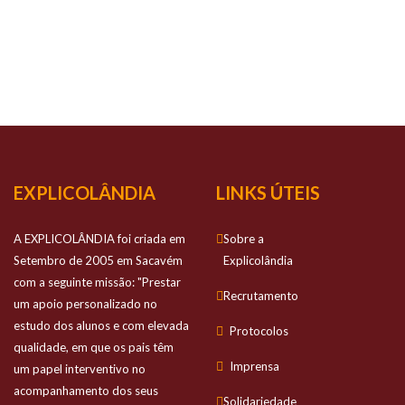
NOSSO
SUCESSO
Prestamos apoio personalizado no estudo
dos alunos e com elevada qualidade
EXPLICOLÂNDIA
LINKS ÚTEIS
A EXPLICOLÂNDIA foi criada em
Sobre a
Setembro de 2005 em Sacavém
Explicolândia
com a seguinte missão: "Prestar
Recrutamento
um apoio personalizado no
estudo dos alunos e com elevada
Protocolos
qualidade, em que os pais têm
Imprensa
um papel interventivo no
acompanhamento dos seus
Solidariedade