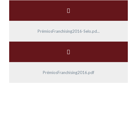
PrémiosFranchising2016-Selo.pd...
PrémiosFranchising2016.pdf
O TEU
SUCESSO
É O