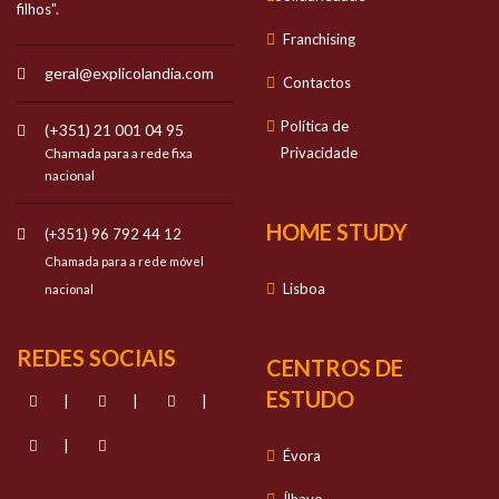
filhos".
Franchising
geral@explicolandia.com
Contactos
Política de
(+351) 21 001 04 95
Privacidade
Chamada para a rede fixa
nacional
HOME STUDY
(+351) 96 792 44 12
Chamada para a rede móvel
Lisboa
nacional
REDES SOCIAIS
CENTROS DE
ESTUDO
|
|
|
|
Évora