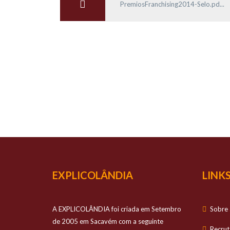
PremiosFranchising2014-Selo.pd...
O TEU
Prestamos apo
EXPLICOLÂNDIA
LINKS
A EXPLICOLÂNDIA foi criada em Setembro
Sobre 
de 2005 em Sacavém com a seguinte
Recru