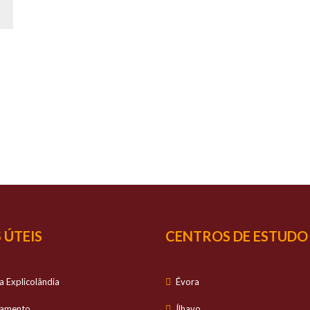
SUCESSO
É O NOSSO
S
io personalizado no estudo dos alunos e com ele
 ÚTEIS
CENTROS DE ESTUDO
a Explicolândia
Évora
tamento
Ílhavo