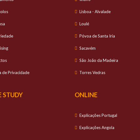
colos
Lisboa - Alvalade
nsa
Loulé
riedade
Póvoa de Santa Iria
ising
Sacavém
ctos
São João da Madeira
ca de Privacidade
Torres Vedras
 STUDY
ONLINE
Explicações Portugal
Explicações Angola