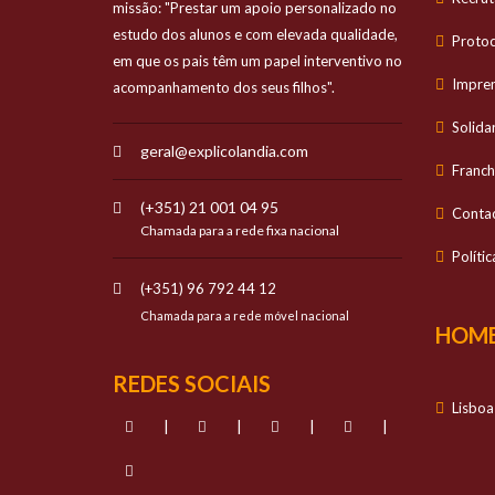
missão: "Prestar um apoio personalizado no
estudo dos alunos e com elevada qualidade,
Proto
em que os pais têm um papel interventivo no
Impre
acompanhamento dos seus filhos".
Solida
geral@explicolandia.com
Franch
(+351) 21 001 04 95
Conta
Chamada para a rede fixa nacional
Políti
(+351) 96 792 44 12
Chamada para a rede móvel nacional
HOME
REDES SOCIAIS
Lisboa
|
|
|
|