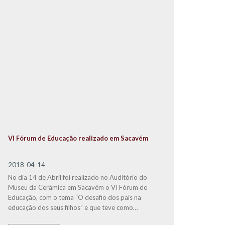
VI Fórum de Educação realizado em Sacavém
2018-04-14
No dia 14 de Abril foi realizado no Auditório do
Museu da Cerâmica em Sacavém o VI Fórum de
Educação, com o tema “O desafio dos pais na
educação dos seus filhos” e que teve como
convidado especial o Doutor
Jorge Rio Cardoso
,