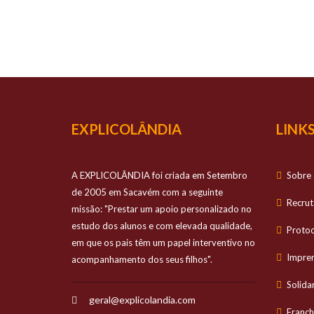
O TEU
Prestamos apo
EXPLICOLÂNDIA
LINKS
A EXPLICOLÂNDIA foi criada em Setembro
Sobre 
de 2005 em Sacavém com a seguinte
Recru
missão: "Prestar um apoio personalizado no
estudo dos alunos e com elevada qualidade,
Proto
em que os pais têm um papel interventivo no
Impre
acompanhamento dos seus filhos".
Solida
geral@explicolandia.com
Franch