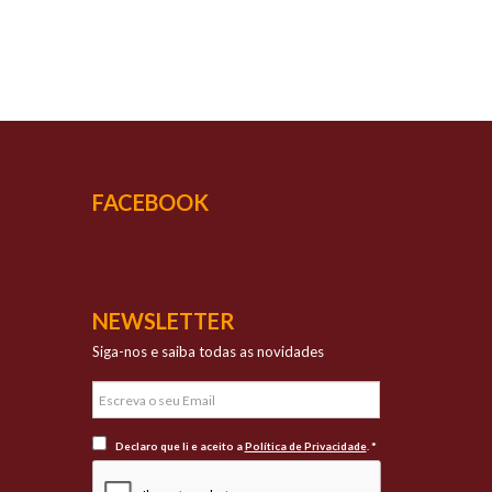
UCESSO
vada qualidade
FACEBOOK
NEWSLETTER
Siga-nos e saiba todas as novidades
Declaro que li e aceito a
Política de Privacidade
. *