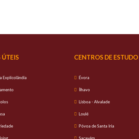
SUCESSO
É O NOSSO
S
io personalizado no estudo dos alunos e com ele
 ÚTEIS
CENTROS DE ESTUDO
a Explicolândia
Évora
tamento
Ílhavo
colos
Lisboa - Alvalade
nsa
Loulé
riedade
Póvoa de Santa Iria
ising
Sacavém