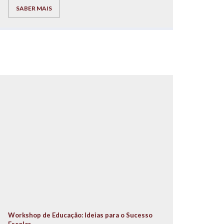
autor dos livros “Pais à Beira de um Ataque de
SABER MAIS
Nervos”, “Este ano vais ser o melhor aluno, Bora
Lá!” e “Do Secundário à Universidade com Sucesso
– ‘Bora lá?”, acompanhado por um conjunto de
ilustres oradores.
Workshop de Educação: Ideias para o Sucesso