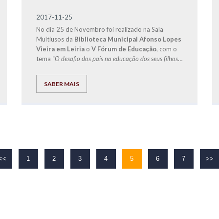
2017-11-25
No dia 25 de Novembro foi realizado na Sala
Multiusos da
Biblioteca Municipal Afonso Lopes
Vieira em Leiria
o
V Fórum de Educação
, com o
tema “
O desafio dos pais na educação dos seus filhos
”
e que teve como convidado especial o
Doutor
Jorge Rio Cardoso
, autor dos livros “Pais à Beira
SABER MAIS
de um Ataque de Nervos”, “Este ano vais ser o
melhor aluno, Bora Lá!” e “Do Secundário à
Universidade com Sucesso – ‘Bora lá?”.
<<
1
2
3
4
5
6
7
>>