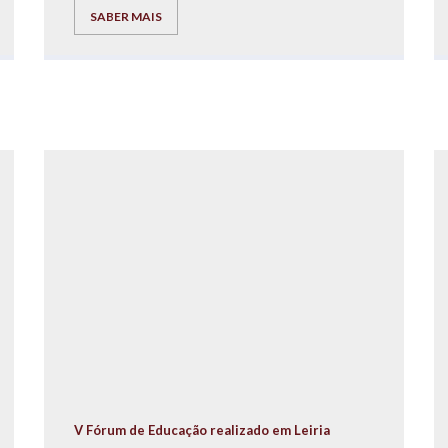
cabazes de Natal para as famílias carenciadas
SABER MAIS
residentes no Bairro da Quinta do Mocho.
V Fórum de Educação realizado em Leiria