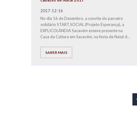
cabazes de Natal 2017
2017-12-16
No dia 16 de Dezembro, a convite do parceiro
solidário START.SOCIAL (Projeto Esperança), a
EXPLICOLÂNDIA Sacavém esteve presente na
Casa da Cultura em Sacavém, na festa de Natal do
Projeto Esperança, para fazer a entrega a famílias
carenciadas, dos bens alimentares distribuídos em
SABER MAIS
3 cabazes de Natal.