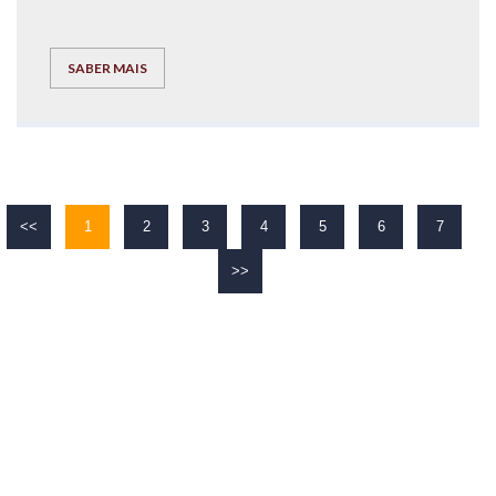
SABER MAIS
<<
1
2
3
4
5
6
7
>>
O TEU
SUCESSO
É O