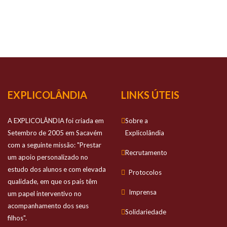
NOSSO
SUCESSO
Prestamos apoio personalizado no estudo
dos alunos e com elevada qualidade
EXPLICOLÂNDIA
LINKS ÚTEIS
A EXPLICOLÂNDIA foi criada em
Sobre a
Setembro de 2005 em Sacavém
Explicolândia
com a seguinte missão: "Prestar
Recrutamento
um apoio personalizado no
estudo dos alunos e com elevada
Protocolos
qualidade, em que os pais têm
Imprensa
um papel interventivo no
acompanhamento dos seus
Solidariedade
filhos".