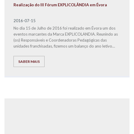
Realização do III Fórum EXPLICOLÂNDIA em Évora
2016-07-15
No dia 15 de Julho de 2016 foi realizado em Évora um dos
eventos marcantes da Marca EXPLICOLANDIA. Reunindo as
(os) Responsáveis e Coordenadoras Pedagógicas das
unidades franchisadas, fizemos um balanço do ano letivo
2015/2016, definimos estratégias para o ano letivo seguinte
e mostramos que a coesão e o empenho de todos são
SABER MAIS
premissas fundamentais, para que a EXPLICOLÂNDIA seja
cada vez mais uma das melhores Marcas Nacionais e a
melhor em Serviços de Educação.