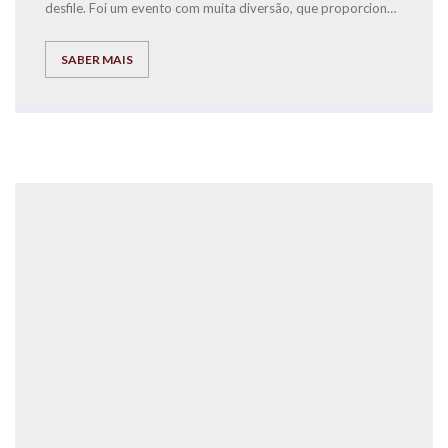
desfile. Foi um evento com muita diversão, que proporcionou
bonitas imagens e momentos únicos naquele que é o
Carnaval mais português de Portugal.
SABER MAIS