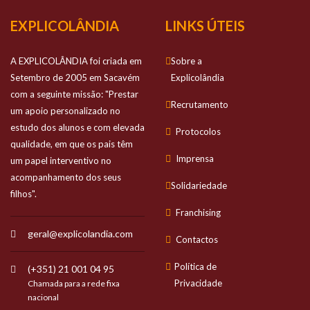
EXPLICOLÂNDIA
LINKS ÚTEIS
A EXPLICOLÂNDIA foi criada em
Sobre a
Setembro de 2005 em Sacavém
Explicolândia
com a seguinte missão: "Prestar
Recrutamento
um apoio personalizado no
estudo dos alunos e com elevada
Protocolos
qualidade, em que os pais têm
Imprensa
um papel interventivo no
acompanhamento dos seus
Solidariedade
filhos".
Franchising
geral@explicolandia.com
Contactos
Política de
(+351) 21 001 04 95
Privacidade
Chamada para a rede fixa
nacional