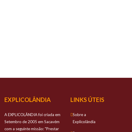
O TEU
SUCESSO
É O
NOSSO
SUCESSO
Prestamos apoio personalizado no estudo
dos alunos e com elevada qualidade
EXPLICOLÂNDIA
LINKS ÚTEIS
A EXPLICOLÂNDIA foi criada em
Sobre a
Setembro de 2005 em Sacavém
Explicolândia
com a seguinte missão: "Prestar