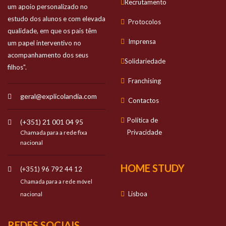
Recrutamento
um apoio personalizado no
estudo dos alunos e com elevada
Protocolos
qualidade, em que os pais têm
Imprensa
um papel interventivo no
acompanhamento dos seus
Solidariedade
filhos".
Franchising
geral@explicolandia.com
Contactos
Política de
(+351) 21 001 04 95
Privacidade
Chamada para a rede fixa
nacional
HOME STUDY
(+351) 96 792 44 12
Chamada para a rede móvel
Lisboa
nacional
REDES SOCIAIS